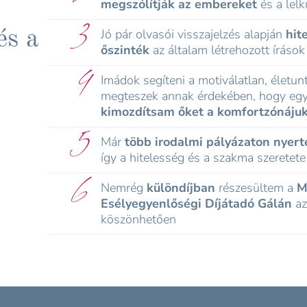
megszólítják az embereket
és a lelk
3
Jó pár olvasói visszajelzés alapján
hit
és a
őszinték
az általam létrehozott írások
4
Imádok segíteni a motiválatlan, életu
megteszek annak érdekében, hogy eg
kimozdítsam őket a komfortzónáju
5
Már
több irodalmi pályázaton nyer
így a hitelesség és a szakma szeretete
6
Nemrég
különdíjban
részesültem a
M
Esélyegyenlőségi Díjátadó Gálán
az
köszönhetően