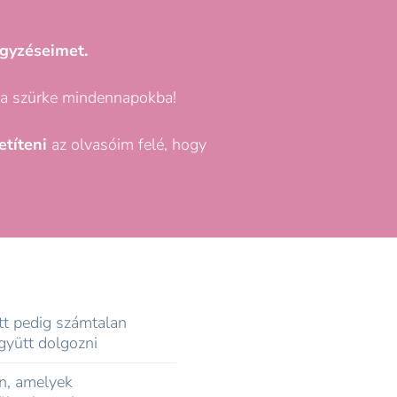
gyzéseimet.
a szürke mindennapokba!
títeni
az olvasóim felé, hogy
tt pedig számtalan
gyütt dolgozni
n, amelyek