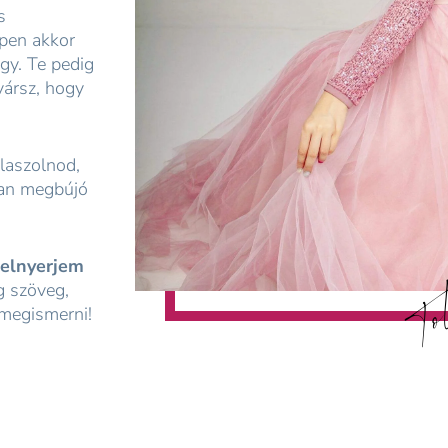
s
pen akkor
gy. Te pedig
vársz, hogy
álaszolnod,
yan megbújó
Tol
elnyerjem
g szöveg,
 megismerni!