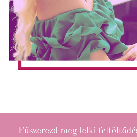
Fűszerezd meg lelki feltöltődé