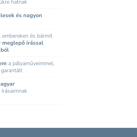
ükre hatnak
elesek és nagyon
nt embereken és bármit
y
meglepő írással
kból
tem
a pályaműveimmel,
 garantált
agyar
 írásaimnak