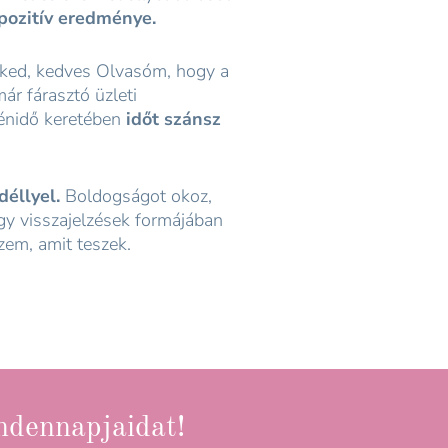
pozitív eredménye.
ed, kedves Olvasóm, hogy a
r fárasztó üzleti
 énidő keretében
időt szánsz
éllyel.
Boldogságot okoz,
agy visszajelzések formájában
zem, amit teszek.
indennapjaidat!