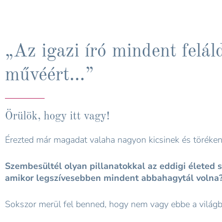
„Az igazi író mindent felál
művéért…”
Örülök, hogy itt vagy!
Érezted már magadat valaha nagyon kicsinek és töréke
Szembesültél olyan pillanatokkal az eddigi életed s
amikor legszívesebben mindent abbahagytál volna
Sokszor merül fel benned, hogy nem vagy ebbe a világb