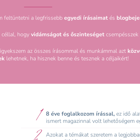
feltüntetni a legfrissebb
egyedi írásaimat
és
blogbeje
 céllal, hogy
vidámságot és őszinteséget
csempésszek 
t igyekszem az összes írásommal és munkámmal azt
közve
ek
lehetnek, ha hisznek benne és tesznek a céljaikért!
1
8 éve foglalkozom írással,
ez idő ala
ismert magazinnal volt lehetőségem e
2
Azokat a témákat szeretem a legjobba