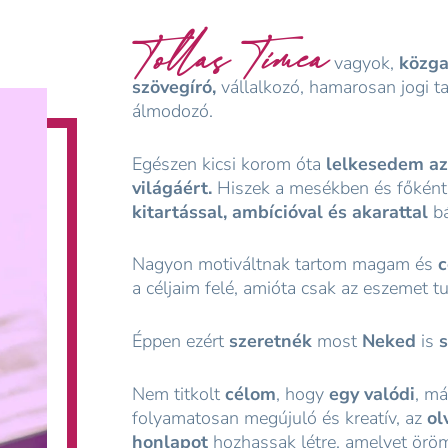
Tollas Tímea
vagyok,
közgaz
szövegíró,
vállalkozó, hamarosan jogi t
álmodozó.
Egészen kicsi korom óta
lelkesedem az
világáért.
Hiszek a mesékben és főkén
kitartással, ambícióval és akarattal
bá
Nagyon motiváltnak tartom magam és
c
a céljaim felé, amióta csak az eszemet 
Éppen ezért
szeretnék
most
Neked
is
s
Nem titkolt
célom
, hogy
egy valódi
, má
folyamatosan megújuló és kreatív, az
ol
honlapot
hozhassak létre, amelyet öröm