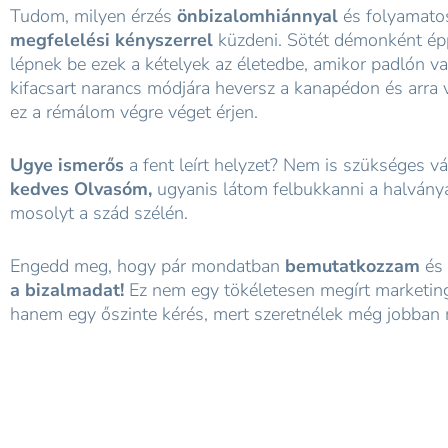
Tudom, milyen érzés
önbizalomhiánnyal
és folyamato
megfelelési kényszerrel
küzdeni. Sötét démonként ép
lépnek be ezek a kételyek az életedbe, amikor padlón va
kifacsart narancs módjára heversz a kanapédon és arra 
ez a rémálom végre véget érjen.
Ugye ismerős
a fent leírt helyzet? Nem is szükséges v
kedves Olvasóm,
ugyanis látom felbukkanni a halván
mosolyt a szád szélén.
Engedd meg, hogy pár mondatban
bemutatkozzam
és
a bizalmadat!
Ez nem egy tökéletesen megírt marketin
hanem egy őszinte kérés, mert szeretnélek még jobban