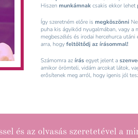
Hiszen
munkámnak
csakis ekkor lehet
Így szeretném előre is
megköszönni
Nek
puha kis ágyikód nyugalmában, vagy a má
megbeszélés és irodai hercehurca utáni
arra, hogy
feltöltődj az írásommal!
Számomra az
írás
egyet jelent a
szenved
amikor örömteli, vidám arcokat látok, v
erősítenek meg arról, hogy igenis jól tes
ssel és az olvasás szeretetével a m