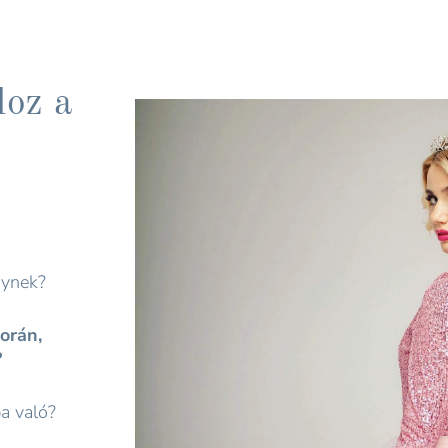
doz a
nynek?
orán,
?
a való?