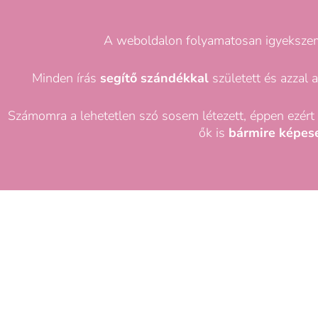
A weboldalon folyamatosan igyekszem 
Minden írás
segítő szándékkal
született és azzal a
Számomra a lehetetlen szó sosem létezett, éppen ezér
ők is
bármire képes