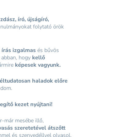
dász, író, újságíró,
anulmányokat folytató örök
 írás izgalmas
és bűvös
t abban, hogy
kellő
rmire
képesek vagyunk.
éltudatosan haladok előre
tudom.
egítő kezet nyújtani!
r-már mesébe illő,
vasás szeretetével átszőtt
mel és szenvedéllyel olvasol.