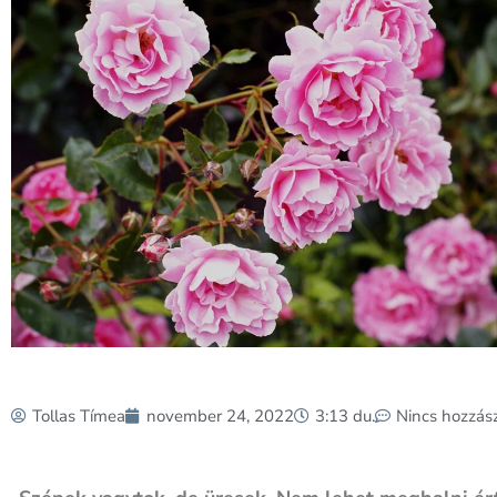
Tollas Tímea
november 24, 2022
3:13 du.
Nincs hozzás