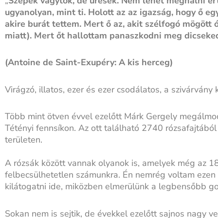
„
Szépek vagytok, de üresek. Nem lehet meghalni ért
ugyanolyan, mint ti. Holott az az igazság, hogy ő eg
akire burát tettem. Mert ő az, akit szélfogó mögött 
miatt). Mert őt hallottam panaszkodni meg dicsekedn
(Antoine de Saint-Exupéry: A kis herceg)
Virágzó, illatos, ezer és ezer csodálatos, a szivárvá
Több mint ötven évvel ezelőtt Márk Gergely megálmo
Tétényi fennsíkon. Az ott található 2740 rózsafajtábó
területen.
A rózsák között vannak olyanok is, amelyek még az 1
felbecsülhetetlen számunkra. Én nemrég voltam ezen a
kilátogatni ide, miközben elmerülünk a legbensőbb g
Sokan nem is sejtik, de évekkel ezelőtt sajnos nagy v