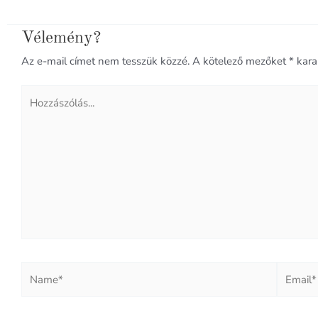
Vélemény?
Az e-mail címet nem tesszük közzé.
A kötelező mezőket
*
karak
Hozzászólás...
Name*
Email*