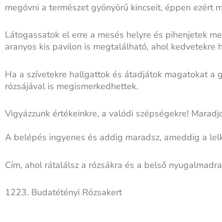
megóvni a természet gyönyörű kincseit, éppen ezért most
Látogassatok el erre a mesés helyre és pihenjetek me
aranyos kis pavilon is megtalálható, ahol kedvetekre 
Ha a szívetekre hallgattok és átadjátok magatokat a 
rózsájával is megismerkedhettek.
Vigyázzunk értékeinkre, a valódi szépségekre! Maradj
A belépés ingyenes és addig maradsz, ameddig a lelk
Cím, ahol rátalálsz a rózsákra és a belső nyugalmadra 
1223. Budatétényi Rózsakert