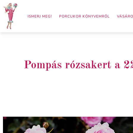
Skip
to
ISMERJ MEG!
PORCUKOR KÖNYVEMRŐL
VÁSÁRO
content
Pompás rózsakert a 22