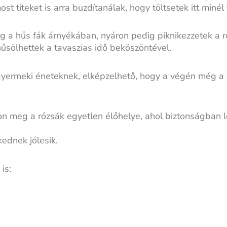
 titeket is arra buzdítanálak, hogy töltsetek itt minél 
g a hűs fák árnyékában, nyáron pedig piknikezzetek a r
hűsölhettek a tavaszias idő beköszöntével.
gyermeki éneteknek, elképzelhető, hogy a végén még a 
on meg a rózsák egyetlen élőhelye, ahol biztonságban 
ednek jólesik.
is: