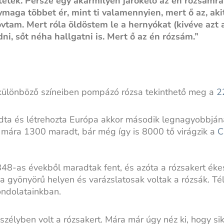
etek. Persze egy akármilyen járókelő az én rózsámra
ymaga többet ér, mint ti valamennyien, mert ő az, aki
óvtam. Mert róla öldöstem le a hernyókat (kivéve azt 
i, sőt néha hallgatni is. Mert ő az én rózsám.”
ny különböző színeiben pompázó rózsa tekinthető meg a
2
dta és létrehozta Európa akkor második legnagyobbjána
l mára 1300 maradt, bár még így is 8000 tő virágzik a
C
848-as évekből maradtak fent, és azóta a rózsakert ék
 gyönyörű helyen és varázslatosak voltak a rózsák. Tél
ondolatainkban.
eszélyben volt a rózsakert. Mára már úgy néz ki, hogy s