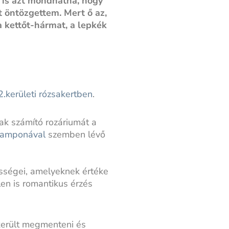
 is azt mondhatná, hogy
t öntözgettem. Mert ő az,
a kettőt-hármat, a lepkék
2.kerületi rózsakertben
.
k számító rozáriumát a
amponával
szemben lévő
ességei, amelyeknek értéke
en is romantikus érzés
ikerült megmenteni és