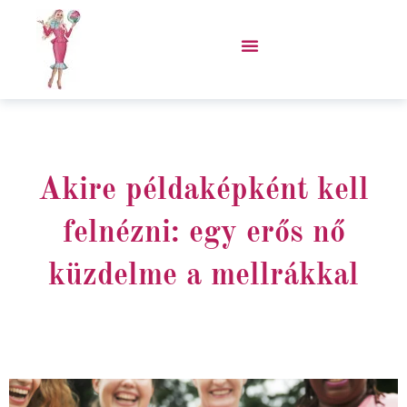
Skip
to
content
VÁSÁROLJ PORCUKOR KABÁTOT!
Akire példaképként kell
felnézni: egy erős nő
küzdelme a mellrákkal