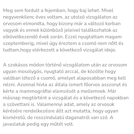
Meg sem fordult a fejemben, hogy baj lehet. Mivel
negyvenkilenc éves voltam, az utolsó vizsgálaton az
orvosom elmondta, hogy bizony már a változó korban
vagyok és ennek különböző jeleivel találkozhatok az
elkövetkezendő évek során. Ezzel nyugtattam magam
szeptemberig, mivel úgy éreztem a csomó nem nőtt és
tudtam,hogy elérkezett a következő vizsgálat ideje.
A szokásos módon történő vizsgálatom után az orvosom
ugyan mosolygós, nyugtató arccal, de közölte hogy
valóban létező a csomó, amelyet alaposabban meg kell
nézni. Azonnal hívta az általa ismert főorvos asszonyt és
kérte a mammográfiai elemzését a mellemnek. Már
másnap megtörtént a vizsgálat és a következő napokban
a szövettani is. Valamennyi adat, amely az orvosok
kérésére rendelkezésre állt azt mutatta, hogy ugyan
kisméretű, de rosszindulatú daganatról van szó. A
javaslatuk pedig egy műtét volt.