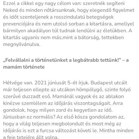
Ezzel a cikkel egy nagy célom van: szeretnék segíteni
Neked és minden nőtársunknak, hogy elegendő figyelmet
és időt szenteljenek a rosszindulatú betegségek
prevenciójára és nem utolsó sorban a kitartásra, amellyel
bármilyen akadályon túl tudnak lendülni az életükben. A
kitartás ugyanis nem más,mint a bátorság, tettekben
megnyilvánulva.
„Felvállalni a történetünket a legbátrabb tettünk!” – a
mamám története
Hétvége van. 2021 júniusát 5-ét írjuk. Budapest utcáit
már teljesen ellepte az utcákon hömpölygő, szinte folyó
szerűvé duzzadt eső. Mamánál vagyok és az ablakon
kinézve szemlélem az időjárás viszontagságait. Arra
gondolok, hogy milyen zord és kegyetlen az idő.
Júniusban ez normális? Az első kósza gondolatom az,
hogy a világ teljesen megbolondult és most még az
időjárás is ezt a furcsa változást követi le. Mintha minden
a feje tetejére állt volna.