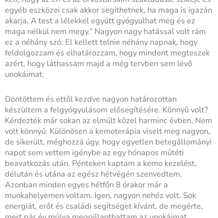
egyéb eszközei csak akkor segíthetnek, ha maga is igazán
akarja. A test a lélekkel együtt gyógyulhat meg és ez
maga nélkül nem megy.” Nagyon nagy hatással volt rám
ez a néhány szó. El kellett telnie néhány napnak, hogy
feldolgozzam és elhatározzam, hogy mindent megteszek
azért, hogy láthassam majd a még tervben sem lévő
unokáimat.
Döntöttem és ettől kezdve nagyon határozottan
készültem a felgyógyulásom elősegítésére. Könnyű volt?
Kérdezték már sokan az elmúlt közel harminc évben. Nem
volt könnyű. Különösen a kemoterápia viselt meg nagyon,
de sikerült, méghozzá úgy, hogy egyetlen betegállományi
napot sem vettem igénybe az egy hónapos műtéti
beavatkozás után. Pénteken kaptam a kemo kezelést,
délután és utána az egész hétvégén szenvedtem.
Azonban minden egyes hétfőn 8 órakor már a
munkahelyemen voltam. Igen, nagyon nehéz volt. Sok
energiát, erőt és családi segítséget kívánt, de megérte,
mert pár év múlva megpillanthattam az unokáimat.