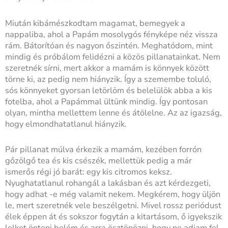
Miután kibámészkodtam magamat, bemegyek a
nappaliba, ahol a Papám mosolygós fényképe néz vissza
rám. Bátorítóan és nagyon őszintén. Meghatódom, mint
mindig és próbálom felidézni a közös pillanatainkat. Nem
szeretnék sírni, mert akkor a mamám is könnyek között
törne ki, az pedig nem hiányzik. Így a szemembe toluló,
sós könnyeket gyorsan letörlöm és belelülök abba a kis
fotelba, ahol a Papámmal ültünk mindig. Így pontosan
olyan, mintha mellettem lenne és átölelne. Az az igazság,
hogy elmondhatatlanul hiányzik.
Pár pillanat múlva érkezik a mamám, kezében forrón
gőzölgő tea és kis csészék, mellettük pedig a már
ismerős régi jó barát: egy kis citromos keksz.
Nyughatatlanul rohangál a lakásban és azt kérdezgeti,
hogy adhat -e még valamit nekem. Megkérem, hogy üljön
le, mert szeretnék vele beszélgetni. Mivel rossz periódust
élek éppen át és sokszor fogytán a kitartásom, ő igyekszik
lelket önteni belém és arra ösztönözni, hogy ne adjam fel.