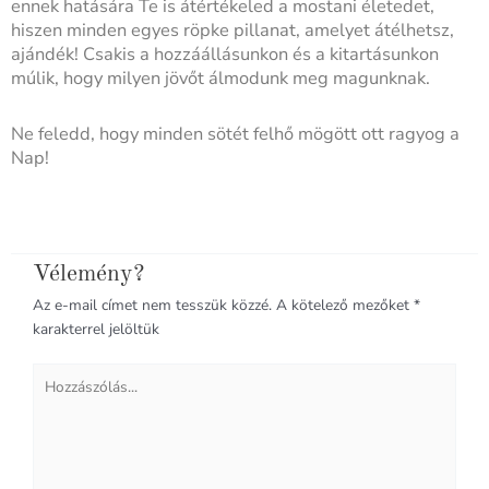
ennek hatására Te is átértékeled a mostani életedet,
hiszen minden egyes röpke pillanat, amelyet átélhetsz,
ajándék! Csakis a hozzáállásunkon és a kitartásunkon
múlik, hogy milyen jövőt álmodunk meg magunknak.
Ne feledd, hogy minden sötét felhő mögött ott ragyog a
Nap!
Vélemény?
Az e-mail címet nem tesszük közzé.
A kötelező mezőket
*
karakterrel jelöltük
Hozzászólás...