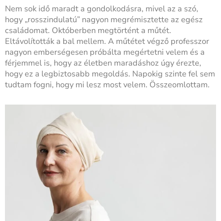
Nem sok idő maradt a gondolkodásra, mivel az a szó,
hogy „rosszindulatú” nagyon megrémisztette az egész
családomat. Októberben megtörtént a műtét.
Eltávolították a bal mellem. A műtétet végző professzor
nagyon emberségesen próbálta megértetni velem és a
férjemmel is, hogy az életben maradáshoz úgy érezte,
hogy ez a legbiztosabb megoldás. Napokig szinte fel sem
tudtam fogni, hogy mi lesz most velem. Összeomlottam.