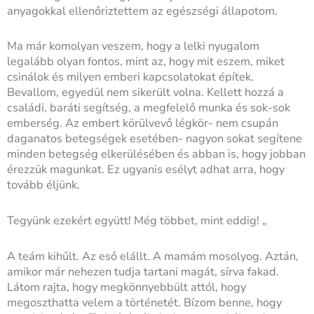
anyagokkal ellenőriztettem az egészségi állapotom.
Ma már komolyan veszem, hogy a lelki nyugalom
legalább olyan fontos, mint az, hogy mit eszem, miket
csinálok és milyen emberi kapcsolatokat építek.
Bevallom, egyedül nem sikerült volna. Kellett hozzá a
családi, baráti segítség, a megfelelő munka és sok-sok
emberség. Az embert körülvevő légkör- nem csupán
daganatos betegségek esetében- nagyon sokat segítene
minden betegség elkerülésében és abban is, hogy jobban
érezzük magunkat. Ez ugyanis esélyt adhat arra, hogy
tovább éljünk.
Tegyünk ezekért együtt! Még többet, mint eddig! „
A teám kihűlt. Az eső elállt. A mamám mosolyog. Aztán,
amikor már nehezen tudja tartani magát, sírva fakad.
Látom rajta, hogy megkönnyebbült attól, hogy
megoszthatta velem a történetét. Bízom benne, hogy