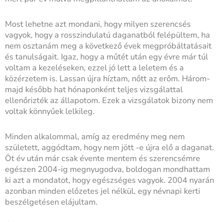
Most lehetne azt mondani, hogy milyen szerencsés
vagyok, hogy a rosszindulatú daganatból felépültem, ha
nem osztanám meg a következő évek megpróbáltatásait
és tanulságait. Igaz, hogy a műtét után egy évre már túl
voltam a kezeléseken, ezzel jó lett a leletem és a
közérzetem is. Lassan újra híztam, nőtt az erőm. Három-
majd később hat hónaponként teljes vizsgálattal
ellenőrizték az állapotom. Ezek a vizsgálatok bizony nem
voltak könnyűek lelkileg.
Minden alkalommal, amíg az eredmény meg nem
született, aggódtam, hogy nem jött -e újra elő a daganat.
Öt év után már csak évente mentem és szerencsémre
egészen 2004-ig megnyugodva, boldogan mondhattam
ki azt a mondatot, hogy egészséges vagyok. 2004 nyarán
azonban minden előzetes jel nélkül, egy névnapi kerti
beszélgetésen elájultam.