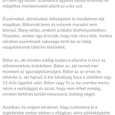
Én nem így látom. Számomra ugyanis valódi értelmet és
mögöttes mondanivalót jelent ez a kis szó.
Érzelmeket, döntéseket, kétségeket és küzdelmet rejt
magában. Bátornak lenni és erősnek maradni nem
könnyű, főleg nehéz, embert próbáló élethelyzetekben.
Olyankor, amikor úgy érezzük, hogy már nincs kiút. Amikor
váratlan események sokasága teríti be az idáig
nyugalmasnak tűnő kis életünket.
Bátor az, aki minden eddigi kudarca ellenére is tesz az
előremenetele érdekében. Bátor az, aki nemet mer
mondani az igazságtalanságra. Bátor az az orvos és
nővérke is, aki hajnali 3-kor kóvályog haza a sötétben egy
12 órás ügyelet után. Bátor vagy Te is, ha szembe mersz
nézni a valósággal és azzal, hogy nem érhet mindig,
minden történet tündérmeseszerű, boldog véget.
Azonban, ha engem kérdezel, hogy számomra ki a
legbátrabb ember ebben a világban, akire példaképként