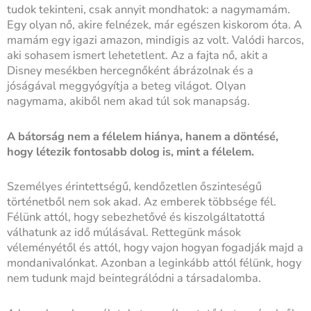
tudok tekinteni, csak annyit mondhatok: a nagymamám.
Egy olyan nő, akire felnézek, már egészen kiskorom óta. A
mamám egy igazi amazon, mindigis az volt. Valódi harcos,
aki sohasem ismert lehetetlent. Az a fajta nő, akit a
Disney mesékben hercegnőként ábrázolnak és a
jóságával meggyógyítja a beteg világot. Olyan
nagymama, akiből nem akad túl sok manapság.
A bátorság nem a félelem hiánya, hanem a döntésé,
hogy létezik fontosabb dolog is, mint a félelem.
Személyes érintettségű, kendőzetlen őszinteségű
történetből nem sok akad. Az emberek többsége fél.
Félünk attól, hogy sebezhetővé és kiszolgáltatottá
válhatunk az idő múlásával. Rettegünk mások
véleményétől és attól, hogy vajon hogyan fogadják majd a
mondanivalónkat. Azonban a leginkább attól félünk, hogy
nem tudunk majd beintegrálódni a társadalomba.