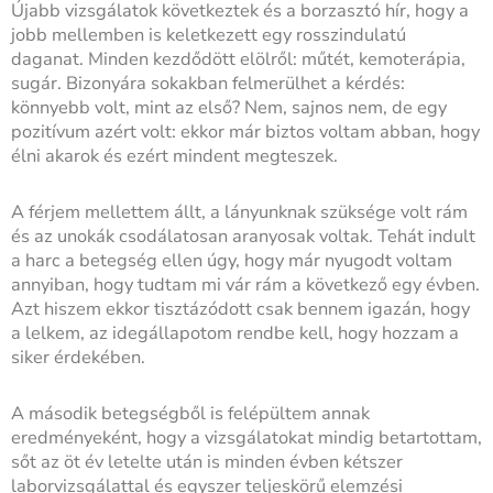
Újabb vizsgálatok következtek és a borzasztó hír, hogy a
jobb mellemben is keletkezett egy rosszindulatú
daganat. Minden kezdődött elölről: műtét, kemoterápia,
sugár. Bizonyára sokakban felmerülhet a kérdés:
könnyebb volt, mint az első? Nem, sajnos nem, de egy
pozitívum azért volt: ekkor már biztos voltam abban, hogy
élni akarok és ezért mindent megteszek.
A férjem mellettem állt, a lányunknak szüksége volt rám
és az unokák csodálatosan aranyosak voltak. Tehát indult
a harc a betegség ellen úgy, hogy már nyugodt voltam
annyiban, hogy tudtam mi vár rám a következő egy évben.
Azt hiszem ekkor tisztázódott csak bennem igazán, hogy
a lelkem, az idegállapotom rendbe kell, hogy hozzam a
siker érdekében.
A második betegségből is felépültem annak
eredményeként, hogy a vizsgálatokat mindig betartottam,
sőt az öt év letelte után is minden évben kétszer
laborvizsgálattal és egyszer teljeskörű elemzési