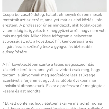
Csupa borzasztó dolog, hallott élmények és rém mesék
rontották azt az érzést, amelyet már az első közlés után
éreztem. A professzor úr és mindazok, akik foglalkoztak
velem idáig is, igyekeztek meggyőzni arról, hogy nem volt
más megoldás. Mikor kissé felfogtam a helyzetem
súlyosságát, jött a következő hír: kemoterápiára és
sugárzásra is szükség lesz a gyógyulás biztosabb
elősegítésére.
A hír következtében szinte a teljes idegösszeomlás
közelébe kerültem, amelytől az védett csak meg, hogy
tudtam, a lányomnak még segítségre lesz szüksége.
Ezenkívül a férjemmel együtt az utóbbi években már
unokákról álmodoztunk. Ekkor a professzor úr megfogta a
kezem és azt mondta:
” El kell döntenie, hogy életben akar -e maradni! Tudnia
kell, hogy az én és az orvostársaim szaktudása, szikéje és