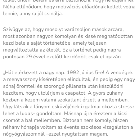
Néha eltűnődöm, hogy motivációs előadónak kellett volna
lennie, annyira jól csinálja.
Szívügye az, hogy mosolyt varázsoljon mások arcára,
most azonban nagyon komolyan és kissé meghatódottan
kezd bele a saját történetébe, amely teljesen
megváltoztatta az életét. Ez a történet pedig napra
pontosan 29 évvel ezelőtt kezdődött csak el igazán.
„Hát elérkezett a nagy nap: 1992 június 5-e! A vendégek
a menyasszony kíséretében elindultak, én pedig egy nagy
sóhaj örömteli és szorongó pillanata után készülődni
kezdtem, hogy utolérjem a csapatot. A gyors zuhany
közben a kezem valami szokatlant érzett a mellemben.
Úgy látszik a lányom esküvőjének izgalmai okozta stressz
lehet a ludas- gondoltam. Másnap újra éreztem a kicsi
csomót a bal mellemben. Biztosan nem komoly, hiszen
néhány hónapja voltam az évente szokásos vizsgálaton a
nőgyógyászomnál –ezzel nyugtattam magam.