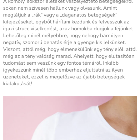
A komoly, sokszor életeket veszélyeztető betegségekről
sokan nem szívesen hallunk vagy olvasunk. Amint
meglátjuk a „rák” vagy a „daganatos betegségek”
kifejezéseket, egyből hárítani kezdünk és felvesszük az
igazi strucc viselkedést, azaz homokba dugjuk a fejünket.
Lehetőleg minél mélyebbre, hogy nehogy bármilyen
negatív, szomorú behatás érje a gyenge kis lelkünket.
Viszont, attól még, hogy elmenekülünk egy tény elől, attól
még az a tény valóság marad. Ahelyett, hogy elutasítóan
tudomást sem veszünk egy fontos témáról, inkább
igyekezzünk minél több emberhez eljuttatni az ilyen
üzeneteket, ezzel is megelőzve az újabb betegségek
kialakulását!