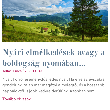
Nyári elmélkedések avagy a
boldogság nyomában…
Tollas Tímea
2023.06.30.
Nyár. Forró, eseménydús, édes nyár. Ha erre az évszakra
gondolunk, talán már magától a melegtől és a hosszabb
nappaloktól is jobb kedvre derülünk. Azonban nem
Tovább olvasok