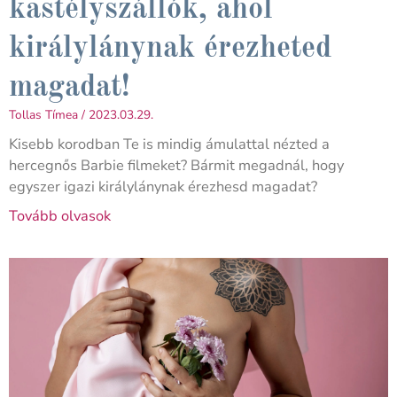
kastélyszállók, ahol
királylánynak érezheted
magadat!
Tollas Tímea
2023.03.29.
Kisebb korodban Te is mindig ámulattal nézted a
hercegnős Barbie filmeket? Bármit megadnál, hogy
egyszer igazi királylánynak érezhesd magadat?
Tovább olvasok