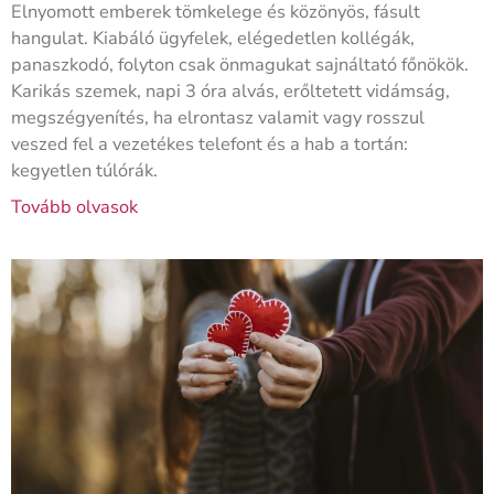
Elnyomott emberek tömkelege és közönyös, fásult
hangulat. Kiabáló ügyfelek, elégedetlen kollégák,
panaszkodó, folyton csak önmagukat sajnáltató főnökök.
Karikás szemek, napi 3 óra alvás, erőltetett vidámság,
megszégyenítés, ha elrontasz valamit vagy rosszul
veszed fel a vezetékes telefont és a hab a tortán:
kegyetlen túlórák.
Tovább olvasok