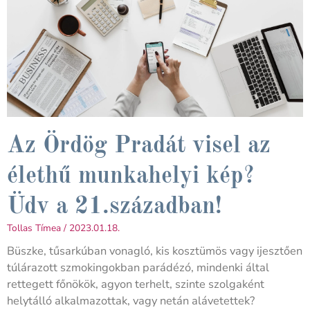
Az Ördög Pradát visel az
élethű munkahelyi kép?
Üdv a 21.században!
Tollas Tímea
2023.01.18.
Büszke, tűsarkúban vonagló, kis kosztümös vagy ijesztően
túlárazott szmokingokban parádézó, mindenki által
rettegett főnökök, agyon terhelt, szinte szolgaként
helytálló alkalmazottak, vagy netán alávetettek?