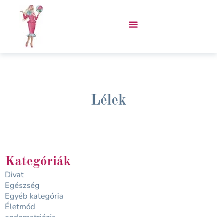
Skip
to
content
VÁSÁROLJ PORCUKOR KABÁTOT!
Lélek
Kategóriák
Divat
Egészség
Egyéb kategória
Életmód