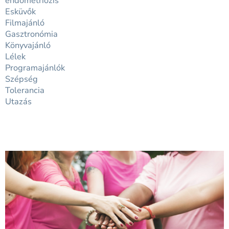
endometriózis
Esküvők
Filmajánló
Gasztronómia
Könyvajánló
Lélek
Programajánlók
Szépség
Tolerancia
Utazás
Page
Page