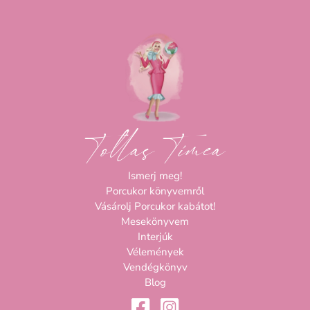
Tollas Tímea
Ismerj meg!
Porcukor könyvemről
Vásárolj Porcukor kabátot!
Mesekönyvem
Interjúk
Vélemények
Vendégkönyv
Blog