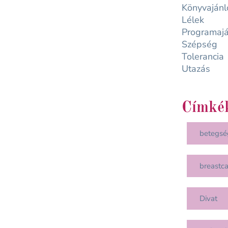
Könyvajánl
Lélek
Programajá
Szépség
Tolerancia
Utazás
Címké
betegsé
breastc
Divat