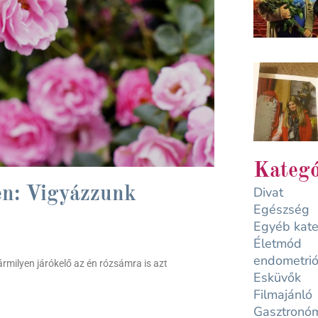
Kategó
Divat
en: Vigyázzunk
Egészség
Egyéb kate
Életmód
endometrió
rmilyen járókelő az én rózsámra is azt
Esküvők
Filmajánló
Gasztronó