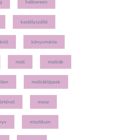
g
halloween
kastélyszálló
ánló
könyvmánia
mell
mellrák
llen
mellráktippek
örténet
mese
nyv
misztikum