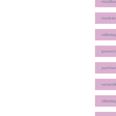
misztiku
munkah
nőibete
prevenc
puchner
romanti
rákbete