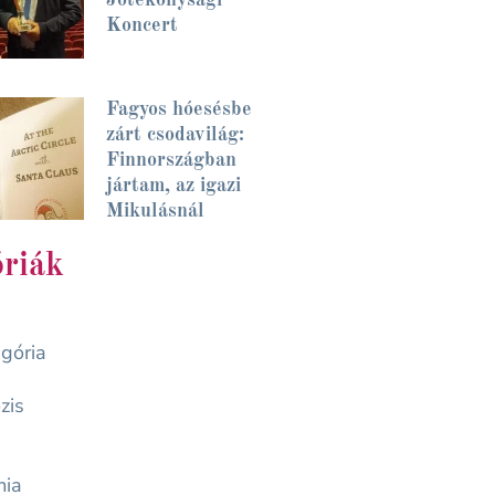
Koncert
Fagyos hóesésbe
zárt csodavilág:
Finnországban
jártam, az igazi
Mikulásnál
riák
gória
zis
mia