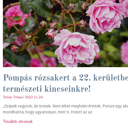
Pompás rózsakert a 22. kerületb
természeti kincseinkre!
Tollas Tímea
2022.11.24.
„Szépek vagytok, de üresek. Nem lehet meghalni értetek. Persze egy aká
mondhatná, hogy ugyanolyan, mint ti. Holott az az
Tovább olvasok