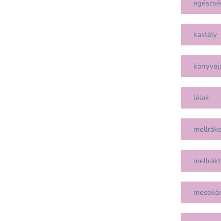
egészsé
kastély
könyvaj
lélek
mellráke
mellrákt
mesekö