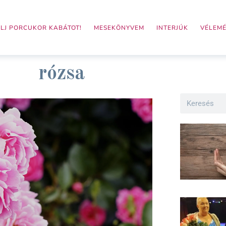
LJ PORCUKOR KABÁTOT!
MESEKÖNYVEM
INTERJÚK
VÉLEM
rózsa
Search