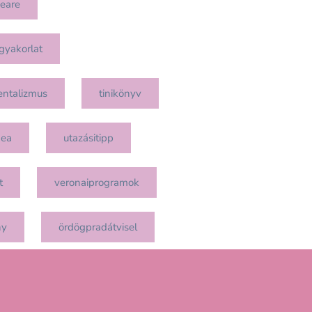
eare
gyakorlat
entalizmus
tinikönyv
mea
utazásitipp
t
veronaiprogramok
ny
ördögpradátvisel