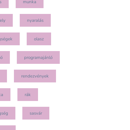
s
munka
ely
nyaralás
gségek
olasz
ió
programajánló
rendezvények
ka
rák
gség
sasvár