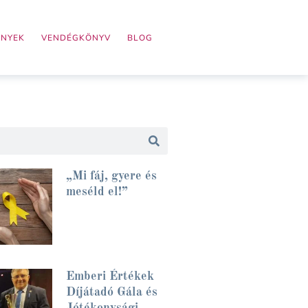
ÉNYEK
VENDÉGKÖNYV
BLOG
„Mi fáj, gyere és
meséld el!”
Emberi Értékek
Díjátadó Gála és
Jótékonysági