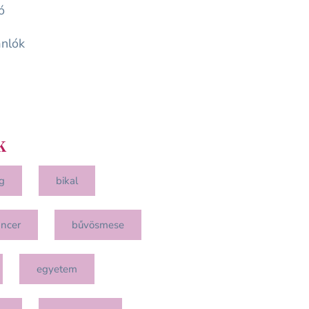
ó
nlók
k
g
bikal
ancer
bűvösmese
egyetem