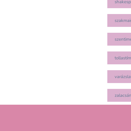
shakesp
szakmai
szentim
tollastí
varázsla
zalacsá