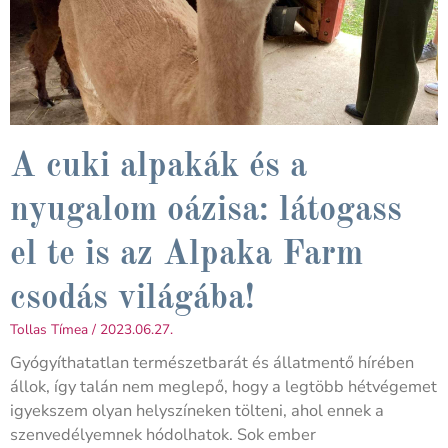
A cuki alpakák és a
nyugalom oázisa: látogass
el te is az Alpaka Farm
csodás világába!
Tollas Tímea
2023.06.27.
Gyógyíthatatlan természetbarát és állatmentő hírében
állok, így talán nem meglepő, hogy a legtöbb hétvégemet
igyekszem olyan helyszíneken tölteni, ahol ennek a
szenvedélyemnek hódolhatok. Sok ember