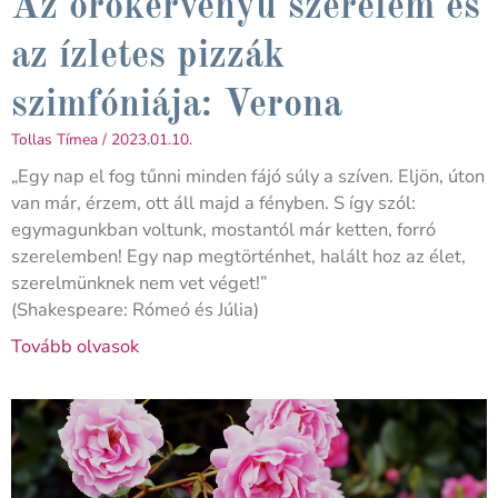
Az örökérvényű szerelem és
az ízletes pizzák
szimfóniája: Verona
Tollas Tímea
2023.01.10.
„Egy nap el fog tűnni minden fájó súly a szíven. Eljön, úton
van már, érzem, ott áll majd a fényben. S így szól:
egymagunkban voltunk, mostantól már ketten, forró
szerelemben! Egy nap megtörténhet, halált hoz az élet,
szerelmünknek nem vet véget!”
(Shakespeare: Rómeó és Júlia)
Tovább olvasok