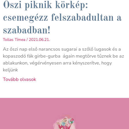
Őszi piknik körkép:
csemegézz felszabadultan a
szabadban!
Tollas Tímea
2021.06.21.
Az őszi nap első narancsos sugarai a szőlő lugasok és a
kopaszodó fák girbe-gurba ágain megtörve tűznek be az
ablakunkon, végérvényesen arra kényszerítve, hogy
keljünk
Tovább olvasok