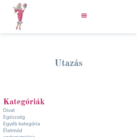
Skip
to
content
VÁSÁROLJ PORCUKOR KABÁTOT!
Utazás
Kategóriák
Divat
Egészség
Egyéb kategória
Életmód