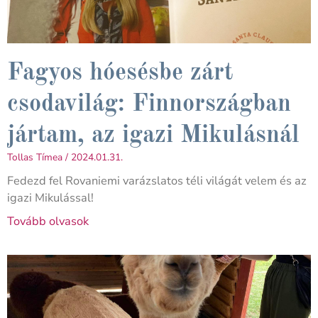
Fagyos hóesésbe zárt
csodavilág: Finnországban
jártam, az igazi Mikulásnál
Tollas Tímea
2024.01.31.
Fedezd fel Rovaniemi varázslatos téli világát velem és az
igazi Mikulással!
Tovább olvasok