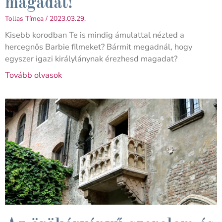
magadat!
Tollas Tímea
2023.03.29.
Kisebb korodban Te is mindig ámulattal nézted a
hercegnős Barbie filmeket? Bármit megadnál, hogy
egyszer igazi királylánynak érezhesd magadat?
Tovább olvasok