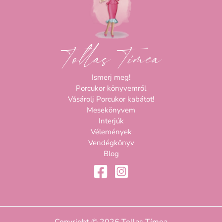
Tollas Tímea
Ismerj meg!
Porcukor könyvemről
Vásárolj Porcukor kabátot!
Mesekönyvem
Interjúk
Vélemények
Vendégkönyv
Blog