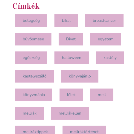
Címkék
betegség
bikal
breastcancer
bűvösmese
Divat
egyetem
egészség
halloween
kastély
kastélyszálló
könyvajánló
könyvmánia
lélek
mell
mellrák
mellrákellen
mellráktippek
mellráktörténet