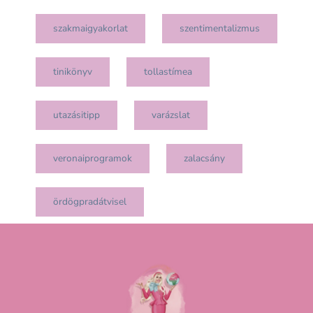
szakmaigyakorlat
szentimentalizmus
tinikönyv
tollastímea
utazásitipp
varázslat
veronaiprogramok
zalacsány
ördögpradátvisel