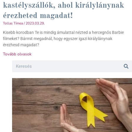
kastélyszállók, ahol királylánynak
érezheted magadat!
Tollas Tímea
2023.03.29.
Kisebb korodban Te is mindig ámulattal nézted a hercegnős Barbie
filmeket? Bármit megadnál, hogy egyszer igazi királylánynak
érezhesd magadat?
Tovább olvasok
Search