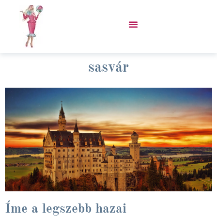
Skip
to
content
VÁSÁROLJ PORCUKOR KABÁTOT!
sasvár
Íme a legszebb hazai