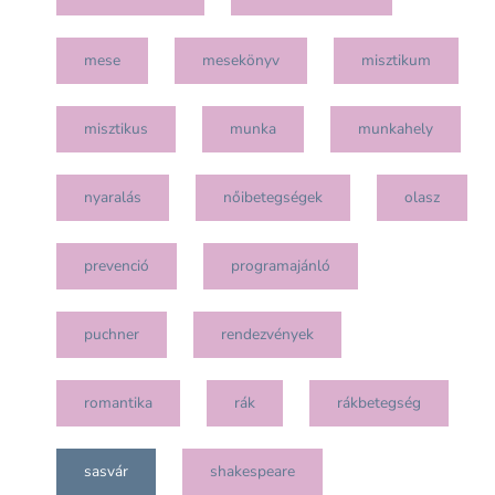
mese
mesekönyv
misztikum
misztikus
munka
munkahely
nyaralás
nőibetegségek
olasz
prevenció
programajánló
puchner
rendezvények
romantika
rák
rákbetegség
sasvár
shakespeare