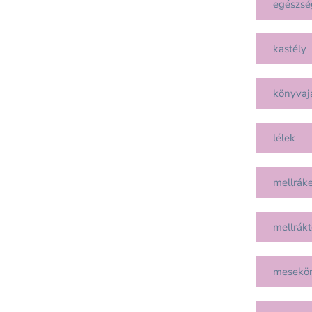
egészsé
kastély
könyvaj
lélek
mellráke
mellrákt
mesekö