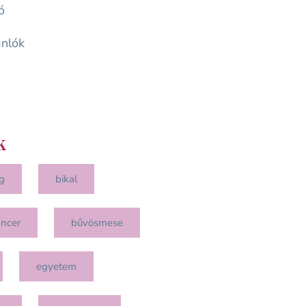
ó
nlók
k
g
bikal
ancer
bűvösmese
egyetem