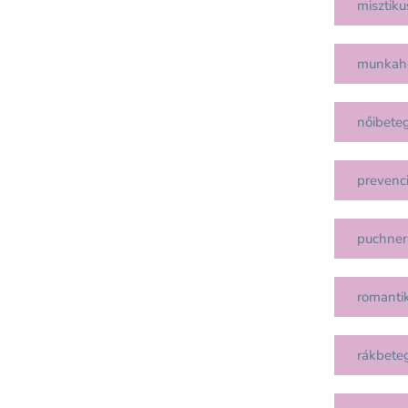
misztiku
munkah
nőibete
prevenc
puchner
romanti
rákbete