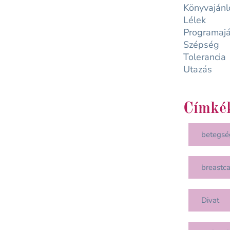
Könyvajánl
Lélek
Programajá
Szépség
Tolerancia
Utazás
Címké
betegsé
breastc
Divat