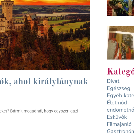
Kategó
Divat
lók, ahol királylánynak
Egészség
Egyéb kate
Életmód
endometrió
meket? Bármit megadnál, hogy egyszer igazi
Esküvők
Filmajánló
Gasztronó