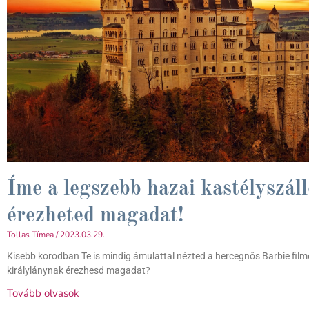
Íme a legszebb hazai kastélyszál
érezheted magadat!
Tollas Tímea
2023.03.29.
Kisebb korodban Te is mindig ámulattal nézted a hercegnős Barbie fil
királylánynak érezhesd magadat?
Tovább olvasok