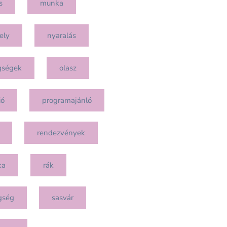
s
munka
ely
nyaralás
gségek
olasz
ió
programajánló
rendezvények
ka
rák
gség
sasvár