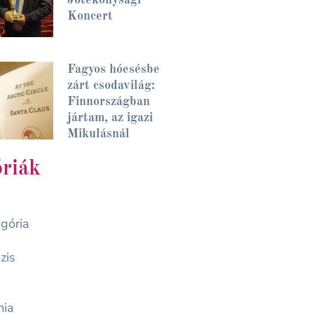
Koncert
Fagyos hóesésbe
zárt csodavilág:
Finnországban
jártam, az igazi
Mikulásnál
riák
gória
zis
mia