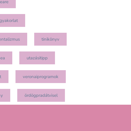
eare
gyakorlat
entalizmus
tinikönyv
mea
utazásitipp
t
veronaiprogramok
ny
ördögpradátvisel