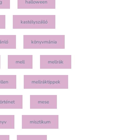
g
halloween
kastélyszálló
ánló
könyvmánia
mell
mellrák
llen
mellráktippek
örténet
mese
nyv
misztikum