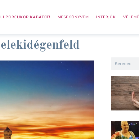
LJ PORCUKOR KABÁTOT!
MESEKÖNYVEM
INTERJÚK
VÉLEM
telekidégenfeld
Search