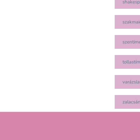
shakesp
szakmai
szentim
tollastí
varázsla
zalacsá