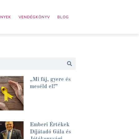
ÉNYEK
VENDÉGKÖNYV
BLOG
„Mi fáj, gyere és
meséld el!”
Emberi Értékek
Díjátadó Gála és
Jótékonysági