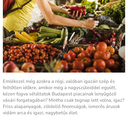
Emlékszel még azokra a régi, valóban igazán szép és
felhőtlen időkre, amikor még a nagyszüleiddel együtt,
kézen fogva sétáltatok Budapest piacainak lenyűgöző
vásári forgatagában? Mintha csak tegnap lett volna, igaz?
Friss alapanyagok, zöldellő finomságok, ismerős árusok
vidám arca és igazi, nagybetűs élet.