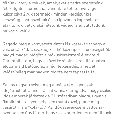
félnünk, hogy a csirkék, amelyeket ebédre szeretnénk
felszolgálni, hormonnal vannak –e teletömve vagy
kukoricával? A kistermelők minden kérdésünkre
készséggel válaszolnak és ha igazán jó kapcsolatot
alakítunk ki velük, akár életünk végéig is együtt tudunk
működni velük.
Ragadd meg a környezettudatos kis kosárkádat vagy a
vászontáskádat, szakadj ki a hétköznapok szürkeségéből,
hagyd magad mögött a mókuskerékszerű életvitelt!
Garantálhatom, hogy a következő piacokra ellátogatva
előtör majd belőled az a régi lelkesedés, amelyet
valószínűleg már nagyon régóta nem tapasztaltál.
Sajnos nagyon sokan még annál a régi, igencsak
idejétmúlt általánosításnál vannak leragadva, hogy csakis
idős emberek járhatnak a 21.században piacra, ugyanis
fiatalként ciki ilyen helyeken mutatkozni, plane még
vásárolni is a “kofáktól”. Az idők szerencsére változnak,
azonban én úgy látom, hogy sokszor érdemes megállnunk