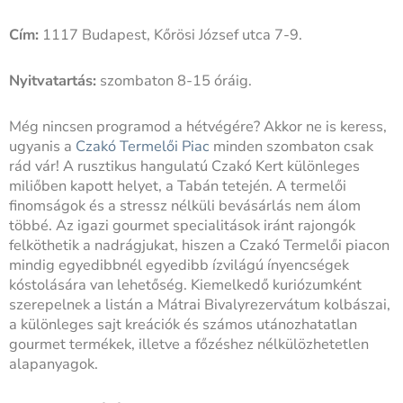
Cím:
1117 Budapest, Kőrösi József utca 7-9.
Nyitvatartás:
szombaton 8-15 óráig.
Még nincsen programod a hétvégére? Akkor ne is keress,
ugyanis a
Czakó Termelői Piac
minden szombaton csak
rád vár! A rusztikus hangulatú Czakó Kert különleges
miliőben kapott helyet, a Tabán tetején. A termelői
finomságok és a stressz nélküli bevásárlás nem álom
többé. Az igazi gourmet specialitások iránt rajongók
felköthetik a nadrágjukat, hiszen a Czakó Termelői piacon
mindig egyedibbnél egyedibb ízvilágú ínyencségek
kóstolására van lehetőség. Kiemelkedő kuriózumként
szerepelnek a listán a Mátrai Bivalyrezervátum kolbászai,
a különleges sajt kreációk és számos utánozhatatlan
gourmet termékek, illetve a főzéshez nélkülözhetetlen
alapanyagok.