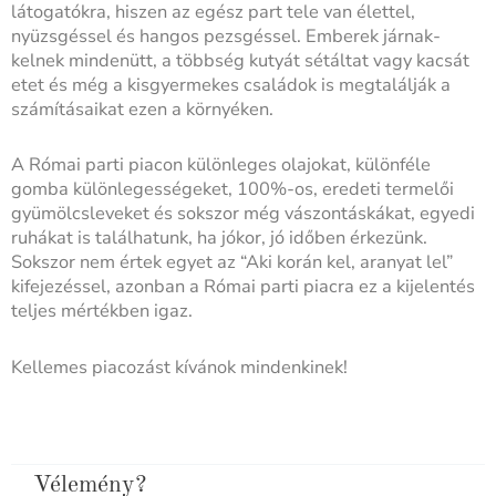
látogatókra, hiszen az egész part tele van élettel,
nyüzsgéssel és hangos pezsgéssel. Emberek járnak-
kelnek mindenütt, a többség kutyát sétáltat vagy kacsát
etet és még a kisgyermekes családok is megtalálják a
számításaikat ezen a környéken.
A Római parti piacon különleges olajokat, különféle
gomba különlegességeket, 100%-os, eredeti termelői
gyümölcsleveket és sokszor még vászontáskákat, egyedi
ruhákat is találhatunk, ha jókor, jó időben érkezünk.
Sokszor nem értek egyet az “Aki korán kel, aranyat lel”
kifejezéssel, azonban a Római parti piacra ez a kijelentés
teljes mértékben igaz.
Kellemes piacozást kívánok mindenkinek!
Vélemény?