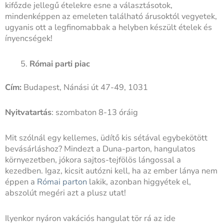
kifőzde jellegű ételekre esne a választásotok,
mindenképpen az emeleten található árusoktól vegyetek,
ugyanis ott a legfinomabbak a helyben készült ételek és
ínyencségek!
Római parti piac
Cím:
Budapest, Nánási út 47-49, 1031
Nyitvatartás
: szombaton 8-13 óráig
Mit szólnál egy kellemes, üdítő kis sétával egybekötött
bevásárláshoz? Mindezt a Duna-parton, hangulatos
környezetben, jókora sajtos-tejfölös lángossal a
kezedben. Igaz, kicsit autózni kell, ha az ember lánya nem
éppen a
Római parton
lakik, azonban higgyétek el,
abszolút megéri azt a plusz utat!
Ilyenkor nyáron vakációs hangulat tör rá az ide