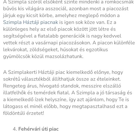
A Szimpla szóról elsőként szinte mindenki a romkocsmák
bűvös kis világára asszociál, azonban most a piacozást
járjuk egy kicsit körbe, amelyhez meglepő módon a
Szimpla Háztáji piacnak
is igen sok köze van. Ez a
különleges hely az első piacok között jött létre és
segítségével a fiatalabb generációk is nagy kedvvel
vettek részt a vasárnapi piacozásokon. A piacon különféle
lekvárokat, zöldségeket, húsokat és egzotikus
gyümölcsök közül mazsolázhatunk.
A Szimplakerti Háztáji piac kiemelkedő előnye, hogy
sokrétű választékból állíthatjuk össze az ételeinket.
Rengeteg árus, hívogató standok, messzire elszálló
illatfelhők és temérdek fiatal. A Szimpla a jó társaság és
a kiemelkedő ízek helyszíne, így azt ajánlom, hogy Te is
látogass el minél előbb, hogy megtapasztalhasd ezt a
földöntúli érzetet!
Fehérvári úti piac