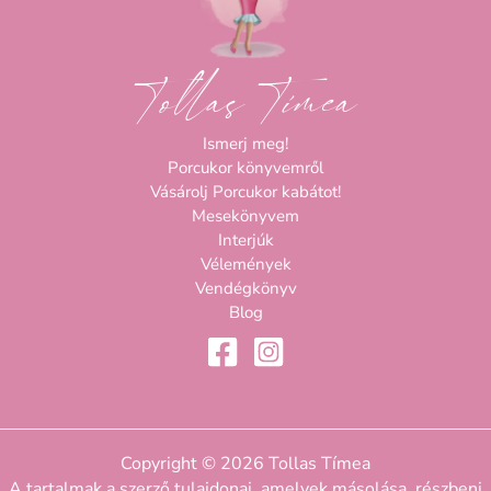
Tollas Tímea
Ismerj meg!
Porcukor könyvemről
Vásárolj Porcukor kabátot!
Mesekönyvem
Interjúk
Vélemények
Vendégkönyv
Blog
Copyright © 2026 Tollas Tímea
A tartalmak a szerző tulajdonai, amelyek másolása, részbeni