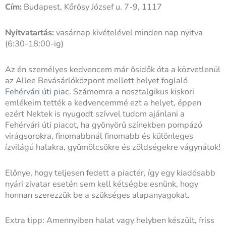
Cím:
Budapest, Kőrösy József u. 7-9, 1117
Nyitvatartás:
vasárnap kivételével minden nap nyitva
(6:30-18:00-ig)
Az én személyes kedvencem már ősidők óta a közvetlenül
az Allee Bevásárlóközpont mellett helyet foglaló
Fehérvári úti piac
. Számomra a nosztalgikus kiskori
emlékeim tették a kedvencemmé ezt a helyet, éppen
ezért Nektek is nyugodt szívvel tudom ajánlani a
Fehérvári úti piacot, ha gyönyörű színekben pompázó
virágsorokra, finomabbnál finomabb és különleges
ízvilágú halakra, gyümölcsökre és zöldségekre vágynátok!
Előnye, hogy teljesen fedett a piactér, így egy kiadósabb
nyári zivatar esetén sem kell kétségbe esnünk, hogy
honnan szerezzük be a szükséges alapanyagokat.
Extra tipp: Amennyiben halat vagy helyben készült, friss