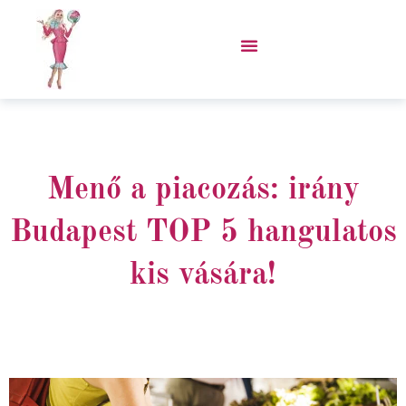
Skip
to
content
VÁSÁROLJ PORCUKOR KABÁTOT!
Menő a piacozás: irány
Budapest TOP 5 hangulatos
kis vására!