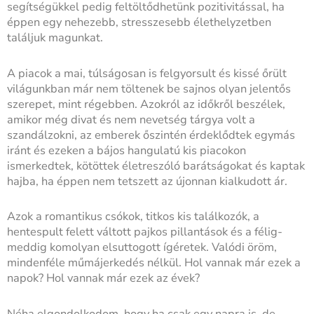
segítségükkel pedig feltöltődhetünk pozitivitással, ha
éppen egy nehezebb, stresszesebb élethelyzetben
találjuk magunkat.
A piacok a mai, túlságosan is felgyorsult és kissé őrült
világunkban már nem töltenek be sajnos olyan jelentős
szerepet, mint régebben. Azokról az időkről beszélek,
amikor még divat és nem nevetség tárgya volt a
szandálzokni, az emberek őszintén érdeklődtek egymás
iránt és ezeken a bájos hangulatú kis piacokon
ismerkedtek, kötöttek életreszóló barátságokat és kaptak
hajba, ha éppen nem tetszett az újonnan kialkudott ár.
Azok a romantikus csókok, titkos kis találkozók, a
hentespult felett váltott pajkos pillantások és a félig-
meddig komolyan elsuttogott ígéretek. Valódi öröm,
mindenféle műmájerkedés nélkül. Hol vannak már ezek a
napok? Hol vannak már ezek az évek?
Néha elgondolkodom, hogy ha csak egy napra is, de