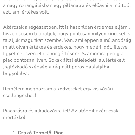
a nagy rohangálásban egy pillanatra és előásni a múltból
azt, ami értékes volt.
Akárcsak a régészetben, itt is hasonlóan érdemes eljárni,
hiszen sosem tudhatjuk, hogy pontosan milyen kinccsel is
találjuk magunkat szembe. Van, ami éppen a múlandóság
miatt olyan értékes és érdekes, hogy megéri időt, illetve
figyelmet szentelni a megértésére. Számomra pedig a
piac pontosan ilyen. Sokak által elfeledett, alulértékelt
,rejtőzködő szépség a régmúlt poros palástjába
bugyolálva.
Remélem meghoztam a kedveteket egy kis vásári
csellengéshez!
Piacozásra és alkudozásra fel! Az utóbbit azért csak
mértékkel!
Czakó Termelői Piac