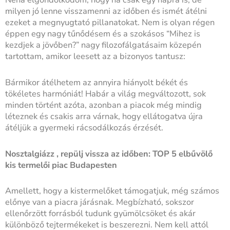
milyen jó lenne visszamenni az időben és ismét átélni
ezeket a megnyugtató pillanatokat. Nem is olyan régen
éppen egy nagy tűnődésem és a szokásos “Mihez is
kezdjek a jövőben?” nagy filozofálgatásaim közepén
tartottam, amikor leesett az a bizonyos tantusz:
Bármikor átélhetem az annyira hiányolt békét és
tökéletes harmóniát! Habár a világ megváltozott, sok
minden történt azóta, azonban a piacok még mindig
léteznek és csakis arra várnak, hogy ellátogatva újra
átéljük a gyermeki rácsodálkozás érzését.
Nosztalgiázz , repülj vissza az időben: TOP 5 elbűvölő
kis termelői piac Budapesten
Amellett, hogy a kistermelőket támogatjuk, még számos
előnye van a piacra járásnak. Megbízható, sokszor
ellenőrzött forrásból tudunk gyümölcsöket és akár
különböző tejtermékeket is beszerezni. Nem kell attól