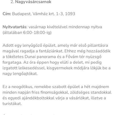
Nagyvásárcsarnok
Cím:
Budapest, Vámház krt. 1-3, 1093
Nyitvatartás
: vasárnap kivételével mindennap nyitva
(általában 6:00-18:00-ig)
Adott egy lenyűgöző épület, amely már első pillantásra
magával ragadja a fantáziánkat. Ehhez még hozzáadódik
a tökéletes Dunai panorama és a Fővám tér nyüzsgő
forgataga. Az óra éppen hogy elüti a delet, mi pedig
izgatott lelkesedéssel, kisgyermekek módjára lökjük be a
nagy lengőajtókat.
Ez a neogótikus, remekbe szabott épület a hét majdnem
minden napján friss finomságokkal, zöldséges standokkal
és egyedi ajándékboltokkal várja a vásárlókat, illetve a
turistákat.