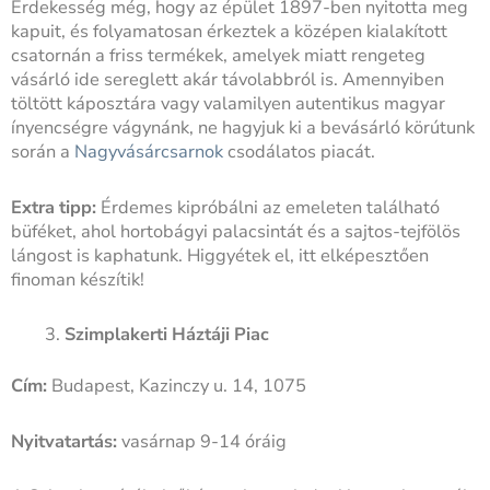
Érdekesség még, hogy az épület 1897-ben nyitotta meg
kapuit, és folyamatosan érkeztek a középen kialakított
csatornán a friss termékek, amelyek miatt rengeteg
vásárló ide sereglett akár távolabbról is. Amennyiben
töltött káposztára vagy valamilyen autentikus magyar
ínyencségre vágynánk, ne hagyjuk ki a bevásárló körútunk
során a
Nagyvásárcsarnok
csodálatos piacát.
Extra tipp:
Érdemes kipróbálni az emeleten található
büféket, ahol hortobágyi palacsintát és a sajtos-tejfölös
lángost is kaphatunk. Higgyétek el, itt elképesztően
finoman készítik!
Szimplakerti Háztáji Piac
Cím:
Budapest, Kazinczy u. 14, 1075
Nyitvatartás:
vasárnap 9-14 óráig