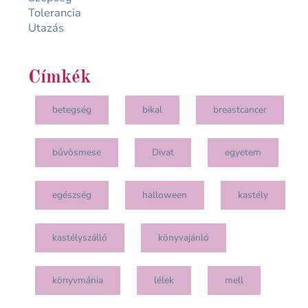
Tolerancia
Utazás
Címkék
betegség
bikal
breastcancer
bűvösmese
Divat
egyetem
egészség
halloween
kastély
kastélyszálló
könyvajánló
könyvmánia
lélek
mell