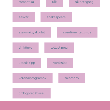
romantika
rák
rákbetegség
sasvár
shakespeare
szakmaigyakorlat
szentimentalizmus
tinikönyv
tollastímea
utazásitipp
varázslat
veronaiprogramok
zalacsány
ördögpradátvisel