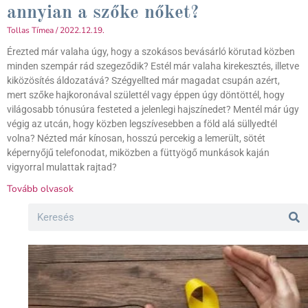
annyian a szőke nőket?
Tollas Tímea
2022.12.19.
Érezted már valaha úgy, hogy a szokásos bevásárló körutad közben
minden szempár rád szegeződik? Estél már valaha kirekesztés, illetve
kiközösítés áldozatává? Szégyellted már magadat csupán azért,
mert szőke hajkoronával születtél vagy éppen úgy döntöttél, hogy
világosabb tónusúra festeted a jelenlegi hajszínedet? Mentél már úgy
végig az utcán, hogy közben legszívesebben a föld alá süllyedtél
volna? Nézted már kínosan, hosszú percekig a lemerült, sötét
képernyőjű telefonodat, miközben a füttyögő munkások kaján
vigyorral mulattak rajtad?
Tovább olvasok
Search