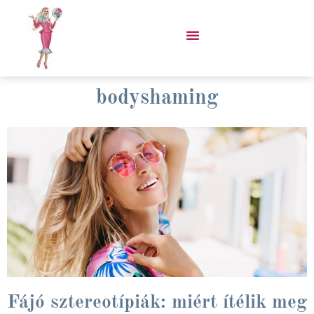
Skip
to
content
VÁSÁROLJ PORCUKOR KABÁTOT!
bodyshaming
Fájó sztereotípiák: miért ítélik meg