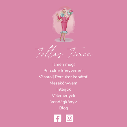
Tollas Tímea
Ismerj meg!
Porcukor könyvemről
Vásárolj Porcukor kabátot!
Mesekönyvem
Interjúk
Vélemények
Vendégkönyv
Blog