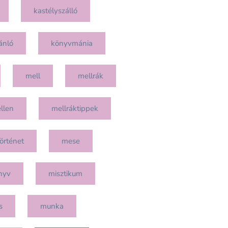
kastélyszálló
ánló
könyvmánia
mell
mellrák
llen
mellráktippek
örténet
mese
nyv
misztikum
s
munka