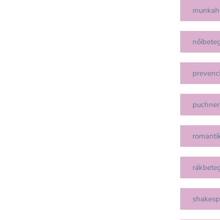
munkah
nőibete
prevenc
puchner
romanti
rákbete
shakesp