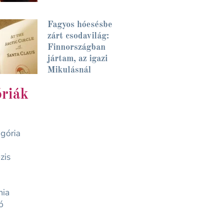
Fagyos hóesésbe
zárt csodavilág:
Finnországban
jártam, az igazi
Mikulásnál
riák
gória
zis
mia
ó