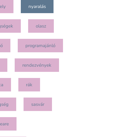
ely
nyaralás
gségek
olasz
ió
programajánló
rendezvények
ka
rák
gség
sasvár
eare