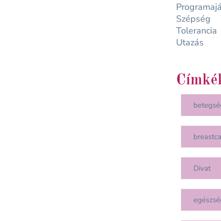
Programajá
Szépség
Tolerancia
Utazás
Címké
betegsé
breastc
Divat
egészsé