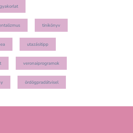
gyakorlat
entalizmus
tinikönyv
mea
utazásitipp
t
veronaiprogramok
ny
ördögpradátvisel