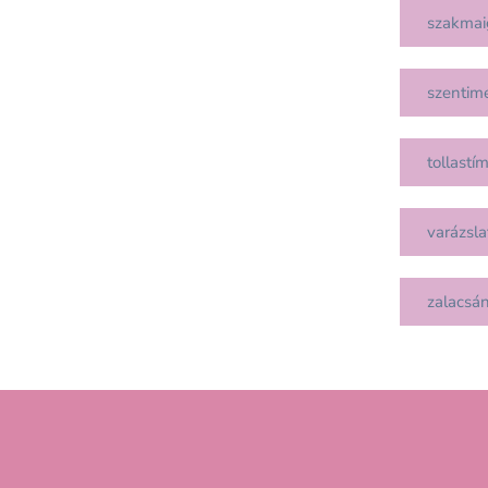
szakmai
szentim
tollastí
varázsla
zalacsá