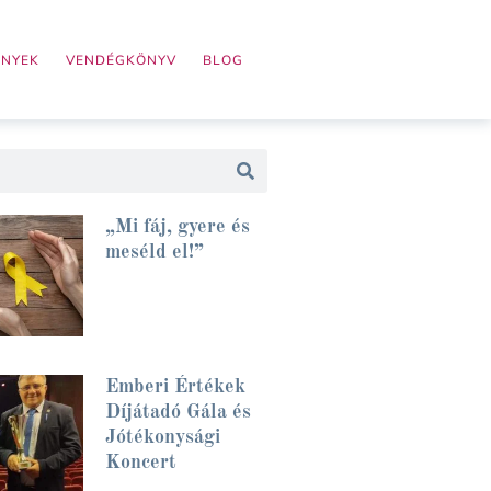
ÉNYEK
VENDÉGKÖNYV
BLOG
„Mi fáj, gyere és
meséld el!”
Emberi Értékek
Díjátadó Gála és
Jótékonysági
Koncert