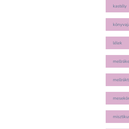
kastély
könyvaj
lélek
mellráke
mellrákt
mesekö
misztiku