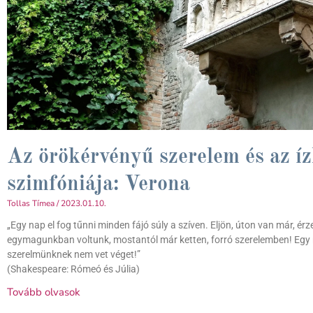
Az örökérvényű szerelem és az íz
szimfóniája: Verona
Tollas Tímea
2023.01.10.
„Egy nap el fog tűnni minden fájó súly a szíven. Eljön, úton van már, érze
egymagunkban voltunk, mostantól már ketten, forró szerelemben! Egy n
szerelmünknek nem vet véget!”
(Shakespeare: Rómeó és Júlia)
Tovább olvasok