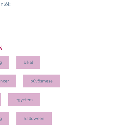
nlók
k
g
bikal
ancer
bűvösmese
egyetem
g
halloween