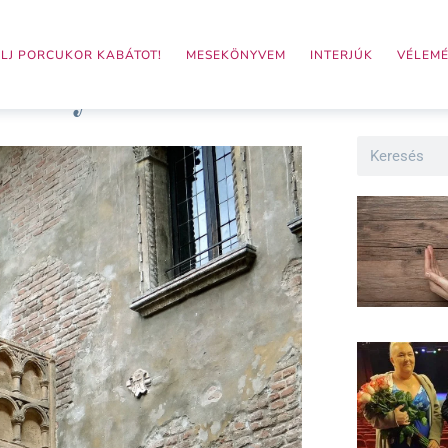
LJ PORCUKOR KABÁTOT!
MESEKÖNYVEM
INTERJÚK
VÉLEM
nyaralás
Search