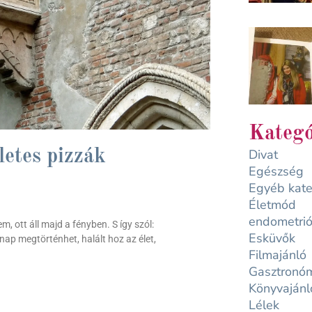
Kategó
Divat
letes pizzák
Egészség
Egyéb kate
Életmód
endometrió
m, ott áll majd a fényben. S így szól:
Esküvők
ap megtörténhet, halált hoz az élet,
Filmajánló
Gasztronó
Könyvajánl
Lélek