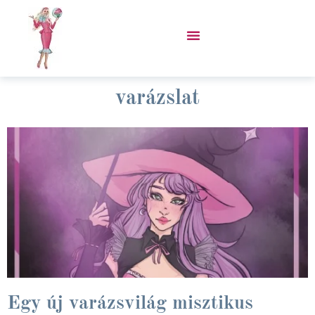
Skip
to
content
VÁSÁROLJ PORCUKOR KABÁTOT!
varázslat
Egy új varázsvilág misztikus