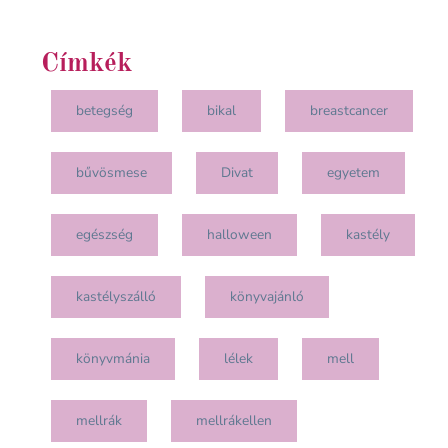
Címkék
betegség
bikal
breastcancer
bűvösmese
Divat
egyetem
egészség
halloween
kastély
kastélyszálló
könyvajánló
könyvmánia
lélek
mell
mellrák
mellrákellen