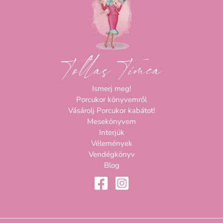
Tollas Tímea
Ismerj meg!
Porcukor könyvemről
Vásárolj Porcukor kabátot!
Mesekönyvem
Interjúk
Vélemények
Vendégkönyv
Blog