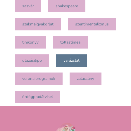
sasvár
shakespeare
szakmaigyakorlat
szentimentalizmus
tinikönyv
tollastímea
utazásitipp
varázslat
veronaiprogramok
zalacsány
ördögpradátvisel