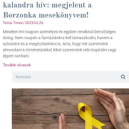
kalandra hív: megjelent a
Borzonka mesekönyvem!
Tollas Tímea
2023.02.20.
Meséket írni nagyon személyes és egyben rendkívül bensőséges
dolog. Nem csupán a fantáziánkra kell támaszkodni, hanem a
szívünkre és a megérzéseinkre is. Arra, hogy mit szeretnénk
elmondani a történetünkkel, kiket szeretnénk vele inspirálni vagy
éppen tanítani.
Tovább olvasok
Search