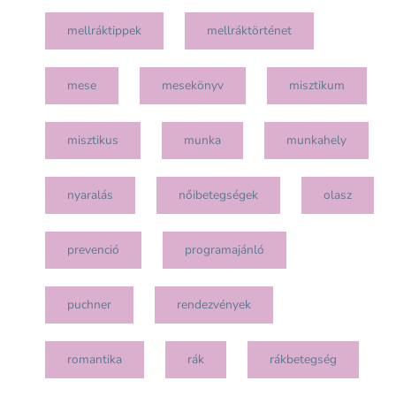
mellráktippek
mellráktörténet
mese
mesekönyv
misztikum
misztikus
munka
munkahely
nyaralás
nőibetegségek
olasz
prevenció
programajánló
puchner
rendezvények
romantika
rák
rákbetegség