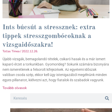
Ints búcsút a stressznek: extra
tippek stresszgombócoknak a
vizsgaidőszakra!
Tollas Tímea
2022.12.26.
Újabb vizsgák, bemagolandó tételek, csikaró hasak és a már ismert
kaparó érzet a torkunkban. Gyomorideg? Sokunk számára bizonyára
nem ismeretlenek a felsorolt kifejezések. Az egyetemi időszak
valóban csoda szép, ekkor kell úgy istenigazából megélnünk minden
egyes pillanatot, kiélvezni azt, hogy fiatalok és szabadok vagyunk.
Tovább olvasok
Search