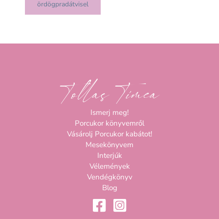
ördögpradátvisel
Tollas Tímea
Ismerj meg!
Porcukor könyvemről
Vásárolj Porcukor kabátot!
Mesekönyvem
Interjúk
Vélemények
Vendégkönyv
Blog