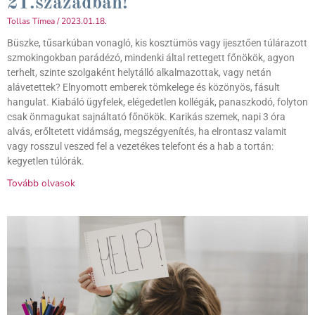
21.században!
Tollas Tímea
2023.01.18.
Büszke, tűsarkúban vonagló, kis kosztümös vagy ijesztően túlárazott
szmokingokban parádézó, mindenki által rettegett főnökök, agyon
terhelt, szinte szolgaként helytálló alkalmazottak, vagy netán
alávetettek? Elnyomott emberek tömkelege és közönyös, fásult
hangulat. Kiabáló ügyfelek, elégedetlen kollégák, panaszkodó, folyton
csak önmagukat sajnáltató főnökök. Karikás szemek, napi 3 óra
alvás, erőltetett vidámság, megszégyenítés, ha elrontasz valamit
vagy rosszul veszed fel a vezetékes telefont és a hab a tortán:
kegyetlen túlórák.
Tovább olvasok