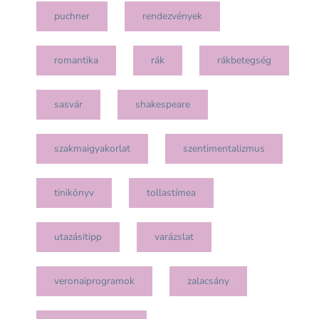
puchner
rendezvények
romantika
rák
rákbetegség
sasvár
shakespeare
szakmaigyakorlat
szentimentalizmus
tinikönyv
tollastímea
utazásitipp
varázslat
veronaiprogramok
zalacsány