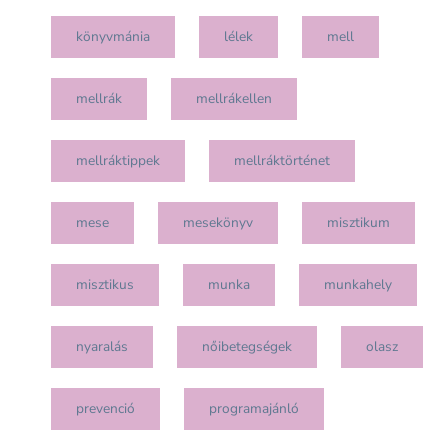
könyvmánia
lélek
mell
mellrák
mellrákellen
mellráktippek
mellráktörténet
mese
mesekönyv
misztikum
misztikus
munka
munkahely
nyaralás
nőibetegségek
olasz
prevenció
programajánló