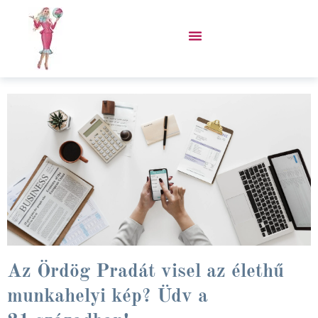
Skip
to
content
VÁSÁROLJ PORCUKOR KABÁTOT!
egyetem
Az Ördög Pradát visel az élethű
munkahelyi kép? Üdv a