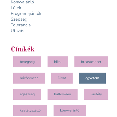
Könyvajánló
Lélek
Programajánlók
Szépség
Tolerancia
Utazás
Címkék
betegség
bikal
breastcancer
bűvösmese
Divat
egyetem
egészség
halloween
kastély
kastélyszálló
könyvajánló