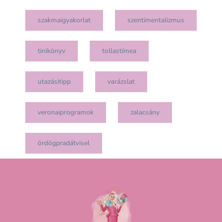
szakmaigyakorlat
szentimentalizmus
tinikönyv
tollastímea
utazásitipp
varázslat
veronaiprogramok
zalacsány
ördögpradátvisel