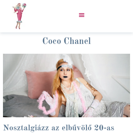
Skip
to
content
VÁSÁROLJ PORCUKOR KABÁTOT!
Coco Chanel
Nosztalgiázz az elbűvölő 20-as