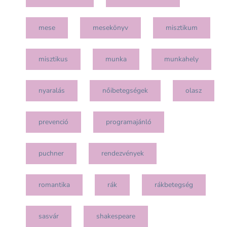
mese
mesekönyv
misztikum
misztikus
munka
munkahely
nyaralás
nőibetegségek
olasz
prevenció
programajánló
puchner
rendezvények
romantika
rák
rákbetegség
sasvár
shakespeare