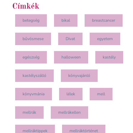
Címkék
betegség
bikal
breastcancer
bűvösmese
Divat
egyetem
egészség
halloween
kastély
kastélyszálló
könyvajánló
könyvmánia
lélek
mell
mellrák
mellrákellen
mellráktippek
mellráktörténet