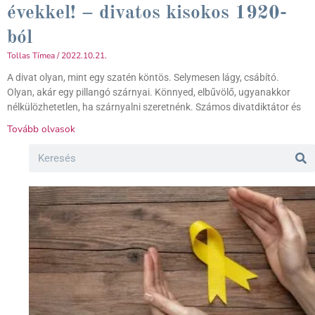
évekkel! – divatos kisokos 1920-
ból
Tollas Tímea
2022.10.21.
A divat olyan, mint egy szatén köntös. Selymesen lágy, csábító.
Olyan, akár egy pillangó szárnyai. Könnyed, elbűvölő, ugyanakkor
nélkülözhetetlen, ha szárnyalni szeretnénk. Számos divatdiktátor és
Tovább olvasok
Search