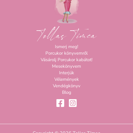
Tollas Tímea
Ismerj meg!
Porcukor könyvemről
Vásárolj Porcukor kabátot!
Mesekönyvem
Interjúk
Vélemények
Vendégkönyv
Blog