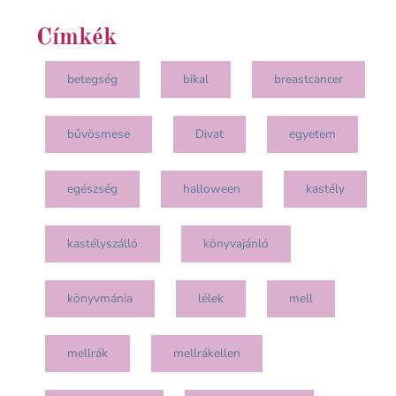
Címkék
betegség
bikal
breastcancer
bűvösmese
Divat
egyetem
egészség
halloween
kastély
kastélyszálló
könyvajánló
könyvmánia
lélek
mell
mellrák
mellrákellen