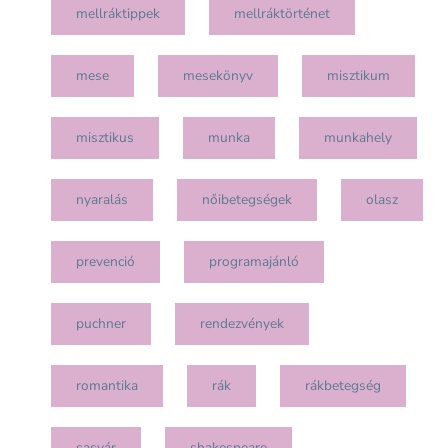
mellráktippek
mellráktörténet
mese
mesekönyv
misztikum
misztikus
munka
munkahely
nyaralás
nőibetegségek
olasz
prevenció
programajánló
puchner
rendezvények
romantika
rák
rákbetegség
sasvár
shakespeare