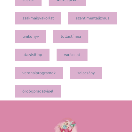
szakmaigyakorlat
szentimentalizmus
tinikönyv
tollastímea
utazásitipp
varázslat
veronaiprogramok
zalacsány
ördögpradátvisel