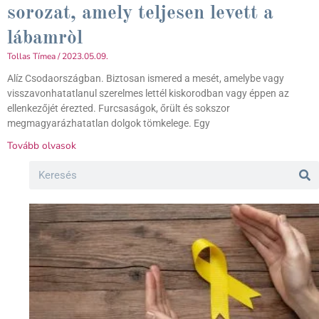
sorozat, amely teljesen levett a
lábamròl
Tollas Tímea
2023.05.09.
Alíz Csodaországban. Biztosan ismered a mesét, amelybe vagy
visszavonhatatlanul szerelmes lettél kiskorodban vagy éppen az
ellenkezőjét érezted. Furcsaságok, őrült és sokszor
megmagyarázhatatlan dolgok tömkelege. Egy
Tovább olvasok
Search