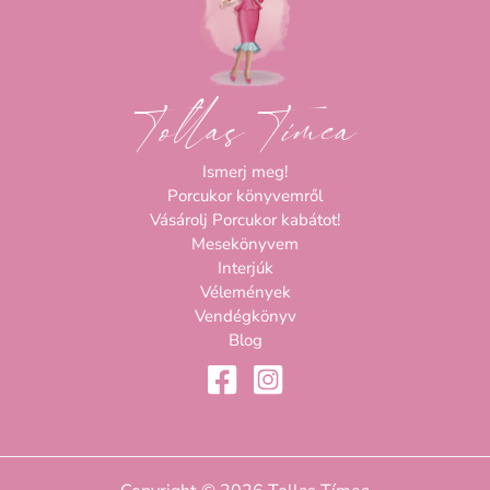
Tollas Tímea
Ismerj meg!
Porcukor könyvemről
Vásárolj Porcukor kabátot!
Mesekönyvem
Interjúk
Vélemények
Vendégkönyv
Blog