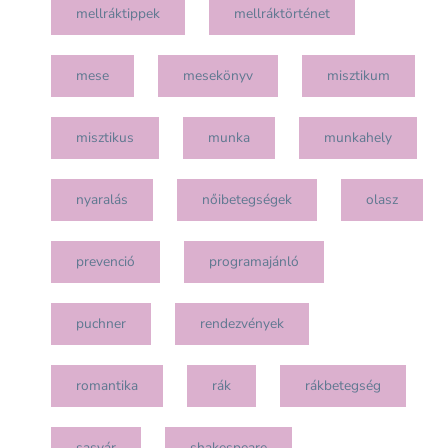
mellráktippek
mellráktörténet
mese
mesekönyv
misztikum
misztikus
munka
munkahely
nyaralás
nőibetegségek
olasz
prevenció
programajánló
puchner
rendezvények
romantika
rák
rákbetegség
sasvár
shakespeare