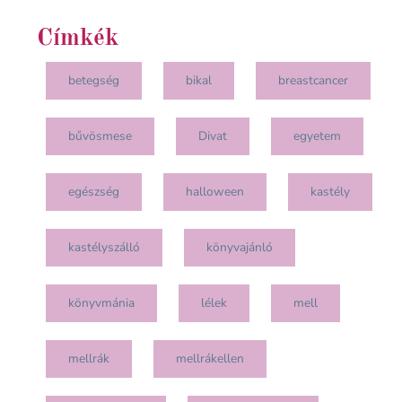
Címkék
betegség
bikal
breastcancer
bűvösmese
Divat
egyetem
egészség
halloween
kastély
kastélyszálló
könyvajánló
könyvmánia
lélek
mell
mellrák
mellrákellen