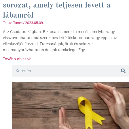
sorozat, amely teljesen levett a
lábamròl
Tollas Tímea
2023.05.09.
Alíz Csodaországban. Biztosan ismered a mesét, amelybe vagy
visszavonhatatlanul szerelmes lettél kiskorodban vagy éppen az
ellenkezőjét érezted. Furcsaságok, őrült és sokszor
megmagyarázhatatlan dolgok tömkelege. Egy
Tovább olvasok
Search