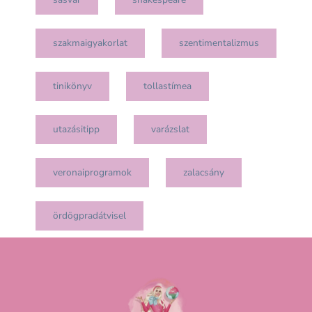
szakmaigyakorlat
szentimentalizmus
tinikönyv
tollastímea
utazásitipp
varázslat
veronaiprogramok
zalacsány
ördögpradátvisel