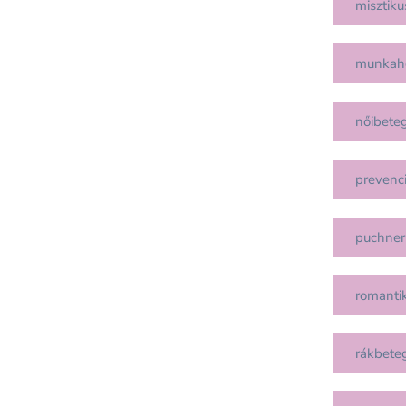
misztiku
munkah
nőibete
prevenc
puchner
romanti
rákbete