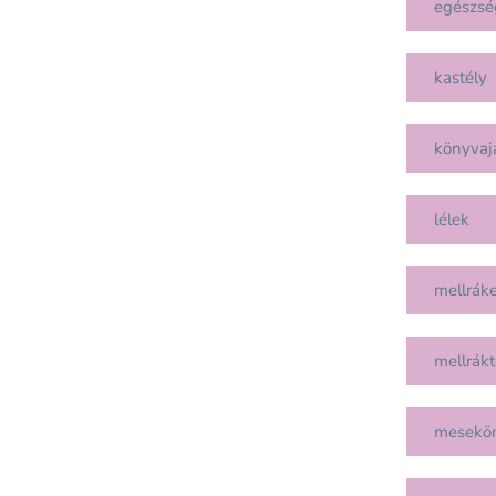
egészsé
kastély
könyvaj
lélek
mellráke
mellrákt
mesekö