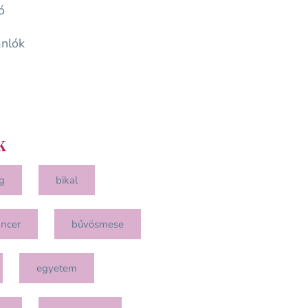
ó
nlók
k
g
bikal
ancer
bűvösmese
egyetem