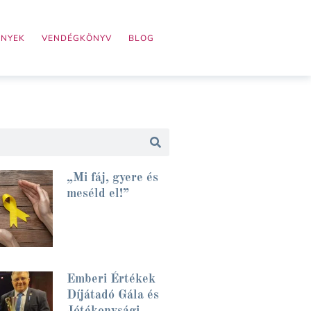
ÉNYEK
VENDÉGKÖNYV
BLOG
„Mi fáj, gyere és
meséld el!”
Emberi Értékek
Díjátadó Gála és
Jótékonysági