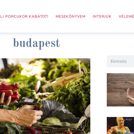
LJ PORCUKOR KABÁTOT!
MESEKÖNYVEM
INTERJÚK
VÉLEM
budapest
Search