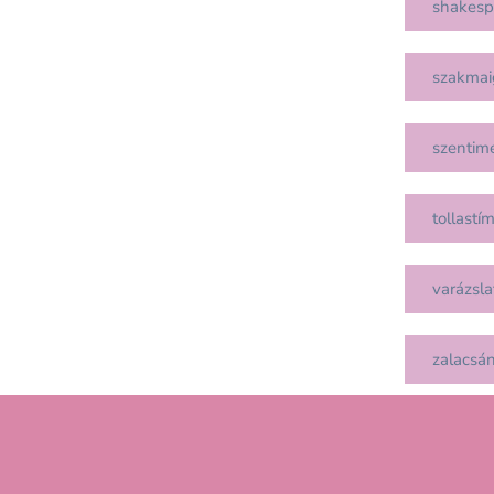
shakesp
szakmai
szentim
tollastí
varázsla
zalacsá