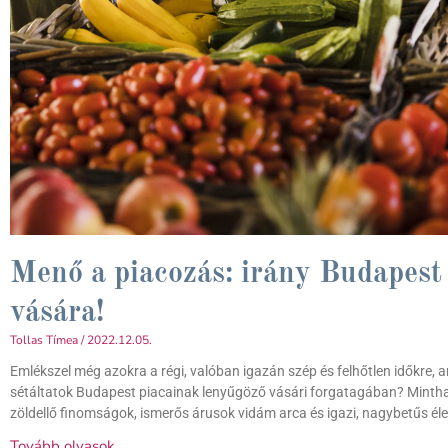
Menő a piacozás: irány Budapest
vására!
Tollas Tímea
2022.12.05.
Emlékszel még azokra a régi, valóban igazán szép és felhőtlen időkre, 
sétáltatok Budapest piacainak lenyűgöző vásári forgatagában? Mintha 
zöldellő finomságok, ismerős árusok vidám arca és igazi, nagybetűs éle
Tovább olvasok