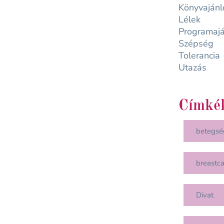
Könyvajánl
Lélek
Programajá
Szépség
Tolerancia
Utazás
Címké
betegsé
breastc
Divat