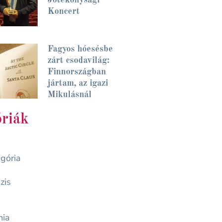
Koncert
Fagyos hóesésbe
zárt csodavilág:
Finnországban
jártam, az igazi
Mikulásnál
riák
gória
zis
mia