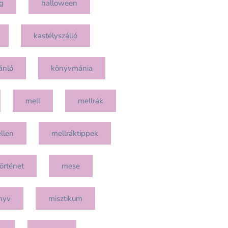
g
halloween
kastélyszálló
ánló
könyvmánia
mell
mellrák
llen
mellráktippek
örténet
mese
nyv
misztikum