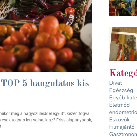
Kategó
Divat
 TOP 5 hangulatos kis
Egészség
Egyéb kate
Életmód
endometrió
amikor még a nagyszüleiddel együtt, kézen fogva
Esküvők
csak tegnap lett volna, igaz? Friss alapanyagok,
Filmajánló
t.
Gasztronó