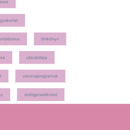
eare
gyakorlat
entalizmus
tinikönyv
mea
utazásitipp
t
veronaiprogramok
ny
ördögpradátvisel