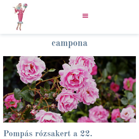
Skip
to
content
VÁSÁROLJ PORCUKOR KABÁTOT!
campona
Pompás rózsakert a 22.