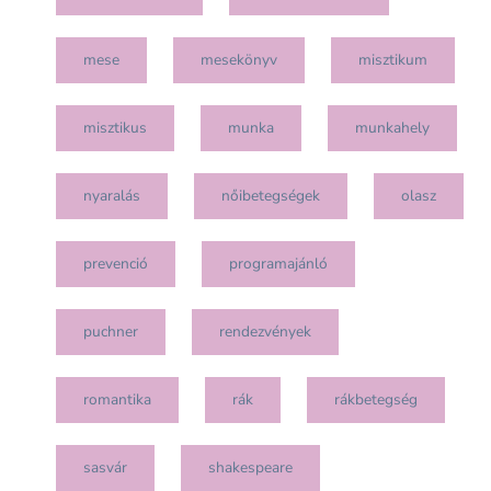
mese
mesekönyv
misztikum
misztikus
munka
munkahely
nyaralás
nőibetegségek
olasz
prevenció
programajánló
puchner
rendezvények
romantika
rák
rákbetegség
sasvár
shakespeare