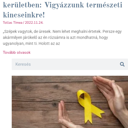
kerületben: Vigyázzunk természeti
kincseinkre!
Tollas Tímea
2022.11.24.
„Szépek vagytok, de üresek. Nem lehet meghalni értetek. Persze egy
akármilyen járókelő az én rózsámra is azt mondhatná, hogy
ugyanolyan, mint ti. Holott az az
Tovább olvasok
Search