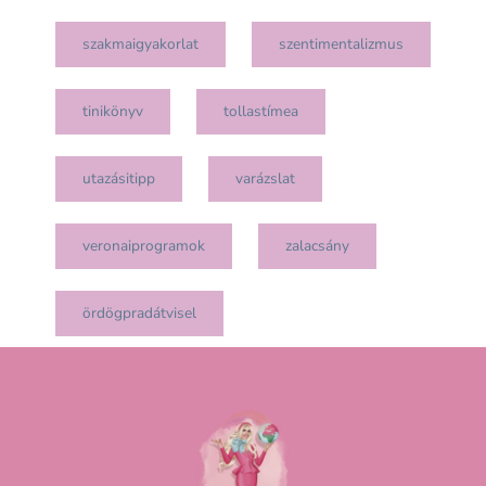
szakmaigyakorlat
szentimentalizmus
tinikönyv
tollastímea
utazásitipp
varázslat
veronaiprogramok
zalacsány
ördögpradátvisel