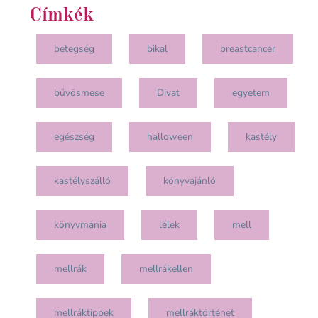
Címkék
betegség
bikal
breastcancer
bűvösmese
Divat
egyetem
egészség
halloween
kastély
kastélyszálló
könyvajánló
könyvmánia
lélek
mell
mellrák
mellrákellen
mellráktippek
mellráktörténet