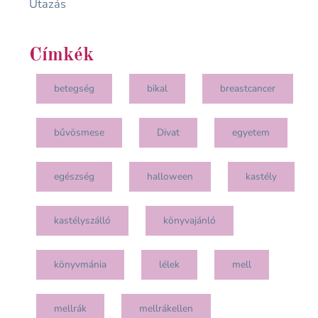
Utazás
Címkék
betegség
bikal
breastcancer
bűvösmese
Divat
egyetem
egészség
halloween
kastély
kastélyszálló
könyvajánló
könyvmánia
lélek
mell
mellrák
mellrákellen