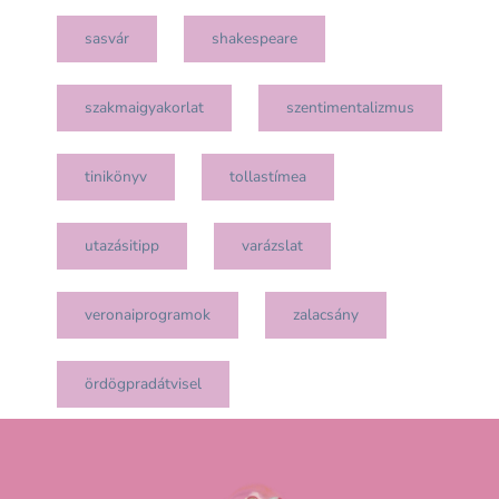
sasvár
shakespeare
szakmaigyakorlat
szentimentalizmus
tinikönyv
tollastímea
utazásitipp
varázslat
veronaiprogramok
zalacsány
ördögpradátvisel