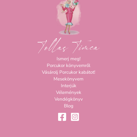
Tollas Tímea
Ismerj meg!
Porcukor könyvemről
Vásárolj Porcukor kabátot!
Mesekönyvem
Interjúk
Vélemények
Vendégkönyv
Blog