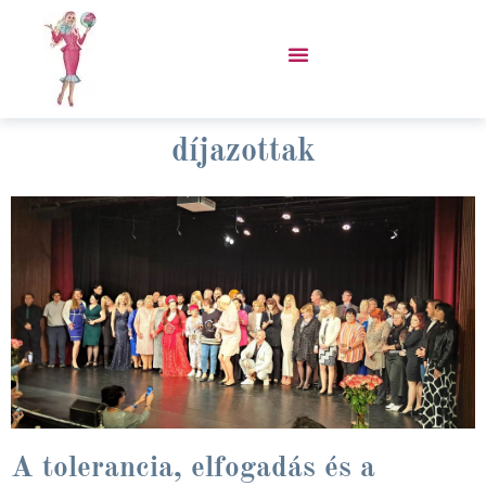
Skip
to
content
VÁSÁROLJ PORCUKOR KABÁTOT!
díjazottak
A tolerancia, elfogadás és a