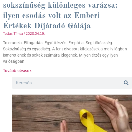
sokszínűség különleges varázsa:
ilyen csodás volt az Emberi
Értékek Díjátadó Gálája
Tollas Tímea
2023.04.19.
Tolerancia. Elfogadás. Együttérzés. Empátia. Segítőkészség.
Sokszínűség és egyediség. A fent olvasott kifejezések a mai világban
ismeretlenek és sokak számára idegenek. Milyen érzés egy ilyen
valóságban
Tovább olvasok
Search