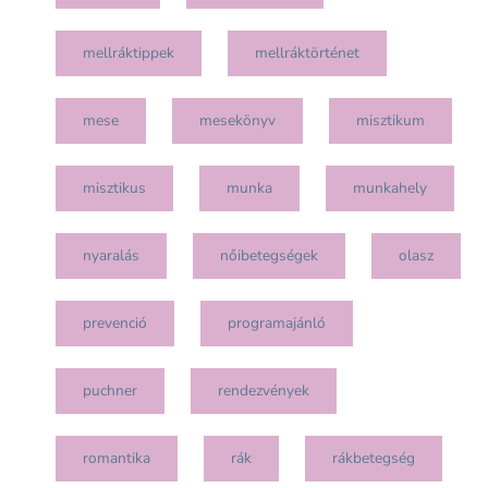
mellráktippek
mellráktörténet
mese
mesekönyv
misztikum
misztikus
munka
munkahely
nyaralás
nőibetegségek
olasz
prevenció
programajánló
puchner
rendezvények
romantika
rák
rákbetegség