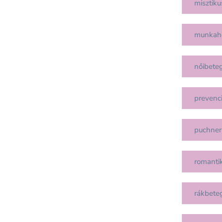
misztiku
munkah
nőibete
prevenc
puchner
romanti
rákbete