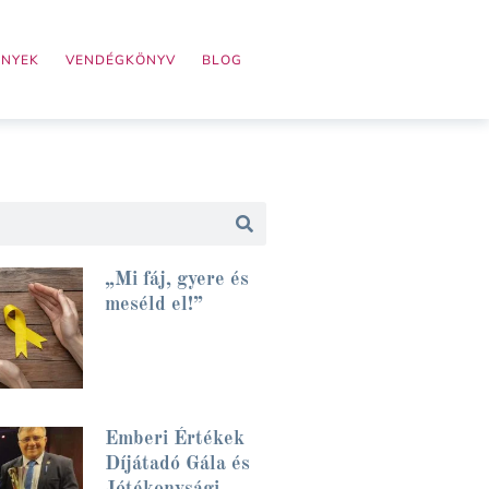
ÉNYEK
VENDÉGKÖNYV
BLOG
„Mi fáj, gyere és
meséld el!”
Emberi Értékek
Díjátadó Gála és
Jótékonysági