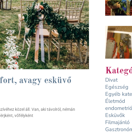
Kategó
Divat
ort, avagy esküvő
Egészség
Egyéb kate
Életmód
endometrió
véhez közel áll. Van, aki távolról, némán
Esküvők
rjként, vőfélyként
Filmajánló
Gasztronó