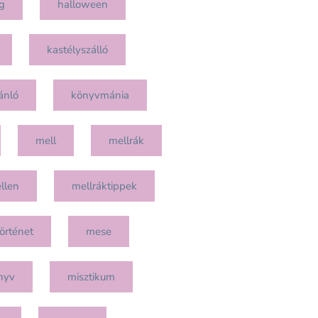
g
halloween
kastélyszálló
ánló
könyvmánia
mell
mellrák
llen
mellráktippek
örténet
mese
nyv
misztikum