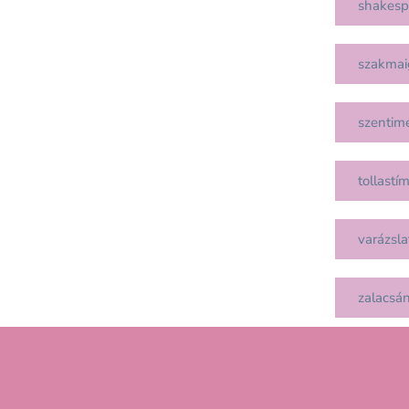
shakesp
szakmai
szentim
tollastí
varázsla
zalacsá