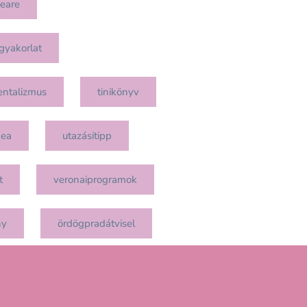
eare
gyakorlat
entalizmus
tinikönyv
mea
utazásitipp
t
veronaiprogramok
ny
ördögpradátvisel