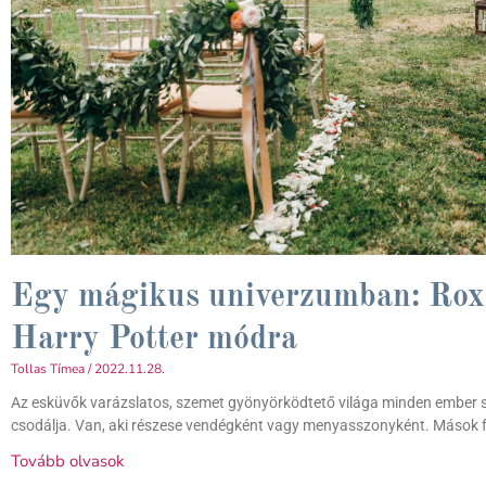
Egy mágikus univerzumban: Roxf
Harry Potter módra
Tollas Tímea
2022.11.28.
Az esküvők varázslatos, szemet gyönyörködtető világa minden ember szí
csodálja. Van, aki részese vendégként vagy menyasszonyként. Mások fé
Tovább olvasok