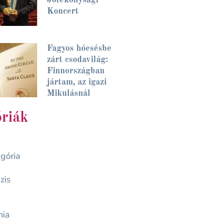
Koncert
Fagyos hóesésbe
zárt csodavilág:
Finnországban
jártam, az igazi
Mikulásnál
riák
gória
zis
mia