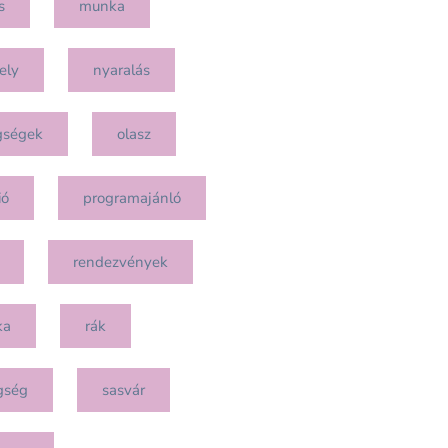
s
munka
ely
nyaralás
gségek
olasz
ió
programajánló
rendezvények
ka
rák
gség
sasvár