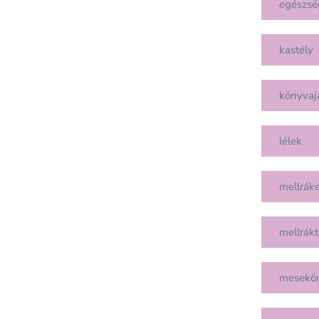
egészsé
kastély
könyvaj
lélek
mellráke
mellrákt
mesekö