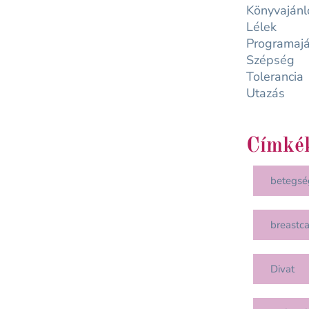
Könyvajánl
Lélek
Programajá
Szépség
Tolerancia
Utazás
Címké
betegsé
breastc
Divat