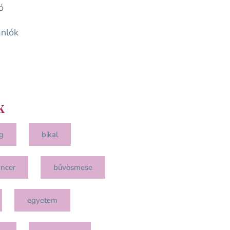
ó
nlók
k
g
bikal
ancer
bűvösmese
egyetem