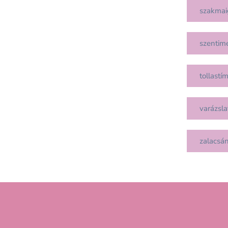
szakmai
szentim
tollastí
varázsla
zalacsá