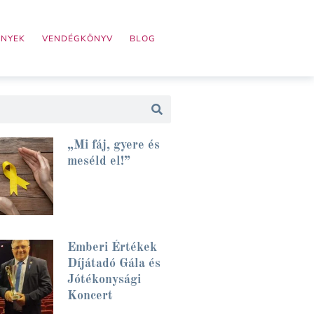
ÉNYEK
VENDÉGKÖNYV
BLOG
„Mi fáj, gyere és
meséld el!”
Emberi Értékek
Díjátadó Gála és
Jótékonysági
Koncert