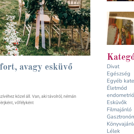
Kategó
Divat
ort, avagy esküvő
Egészség
Egyéb kate
Életmód
endometrió
véhez közel áll. Van, aki távolról, némán
Esküvők
rjként, vőfélyként
Filmajánló
Gasztronó
Könyvajánl
Lélek