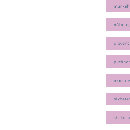
munkah
nőibete
prevenc
puchner
romanti
rákbete
shakesp