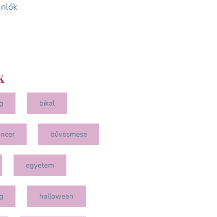
nlók
k
g
bikal
ancer
bűvösmese
egyetem
g
halloween