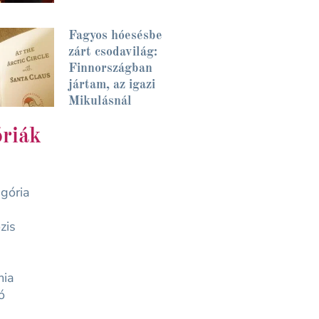
Fagyos hóesésbe
zárt csodavilág:
Finnországban
jártam, az igazi
Mikulásnál
riák
gória
zis
mia
ó