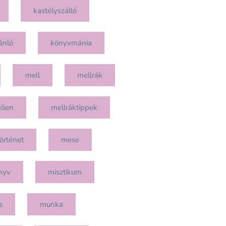
kastélyszálló
ánló
könyvmánia
mell
mellrák
llen
mellráktippek
örténet
mese
nyv
misztikum
s
munka