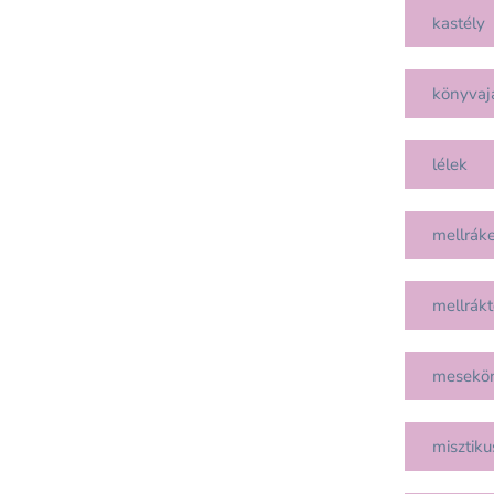
kastély
könyvaj
lélek
mellráke
mellrákt
mesekö
misztiku