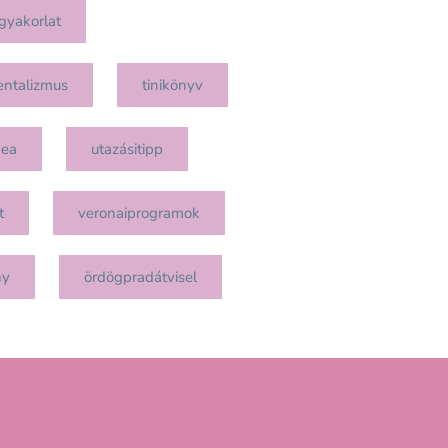
gyakorlat
entalizmus
tinikönyv
mea
utazásitipp
t
veronaiprogramok
ny
ördögpradátvisel