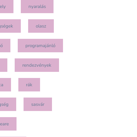
ely
nyaralás
gségek
olasz
ió
programajánló
rendezvények
ka
rák
gség
sasvár
eare