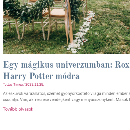
Egy mágikus univerzumban: Roxf
Harry Potter módra
Tollas Tímea
2022.11.28.
Az esküvők varázslatos, szemet gyönyörködtető világa minden ember szí
csodálja. Van, aki részese vendégként vagy menyasszonyként. Mások fé
Tovább olvasok