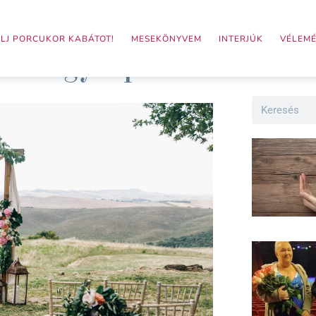
LJ PORCUKOR KABÁTOT!
MESEKÖNYVEM
INTERJÚK
VÉLEM
nagynap
Search