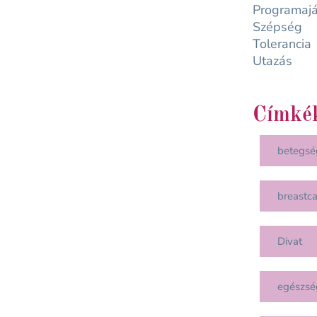
Programajá
Szépség
Tolerancia
Utazás
Címké
betegsé
breastc
Divat
egészsé