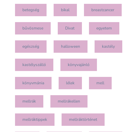
betegség
bikal
breastcancer
bűvösmese
Divat
egyetem
egészség
halloween
kastély
kastélyszálló
könyvajánló
könyvmánia
lélek
mell
mellrák
mellrákellen
mellráktippek
mellráktörténet