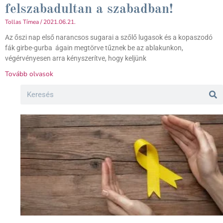
felszabadultan a szabadban!
Tollas Tímea
2021.06.21.
Az őszi nap első narancsos sugarai a szőlő lugasok és a kopaszodó
fák girbe-gurba ágain megtörve tűznek be az ablakunkon,
végérvényesen arra kényszerítve, hogy keljünk
Tovább olvasok
Search