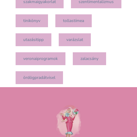
szakmaigyakorlat
szentimentalizmus
tinikönyv
tollastímea
utazásitipp
varázslat
veronaiprogramok
zalacsány
ördögpradátvisel