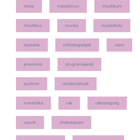
mese
mesekönyv
misztikum
misztikus
munka
munkahely
nyaralás
nőibetegségek
olasz
prevenció
programajánló
puchner
rendezvények
romantika
rák
rákbetegség
sasvár
shakespeare